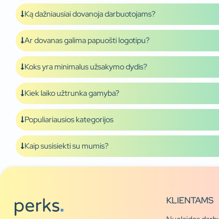
Ką dažniausiai dovanoja darbuotojams?
Ar dovanas galima papuošti logotipu?
Koks yra minimalus užsakymo dydis?
Kiek laiko užtrunka gamyba?
Populiariausios kategorijos
Kaip susisiekti su mumis?
KLIENTAMS