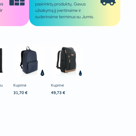
pasirinktų produktų. Gavus
us
užsakymą jį įvertinsime ir
ir
suderinsime terminus su Jumis.
iu
Kuprinė
Kuprinė
31,70
€
49,73
€