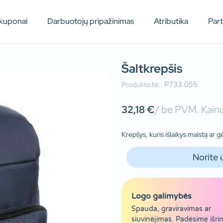
kuponai
Darbuotojų pripažinimas
Atributika
Par
Šaltkrepšis
Produkto Nr.:
P733.055
32,18
€
/ be PVM. Kaino
Krepšys, kuris išlaikys maistą ar 
Norite 
Logo galimybės
Spauda, graviravimas ar
siuvinėjimas. Padėsime išrin