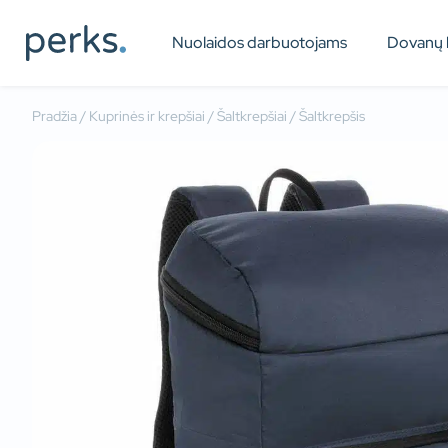
Nuolaidos darbuotojams
Dovanų 
Pradžia
/
Kuprinės ir krepšiai
/
Šaltkrepšiai
/ Šaltkrepšis