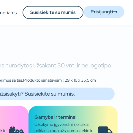
Prisijungti
Susisiekite su mumis
tneriams
s nurodytos užsakant 30 vnt. ir be logotipo.
gėrimus šaltas.Produkto išmataviami: 29 x 16 x 35.5 cm
užsisakyti? Susisiekite su mumis.
Gamyba ir terminai
Užsakymo įgyvendinimo laikas
priklauso nuo užsakomo kiekio ir
kti