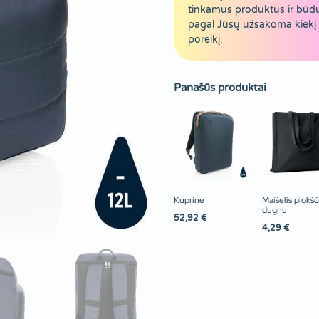
tinkamus produktus ir būd
pagal Jūsų užsakoma kiekį 
poreikį.
Panašūs produktai
Kuprinė
Maišelis plokšč
dugnu
52,92
€
4,29
€