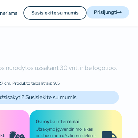
Prisijungti
Susisiekite su mumis
tneriams
s nurodytos užsakant 30 vnt. ir be logotipo.
7 cm. Produkto talpa litrais: 9.5
užsisakyti? Susisiekite su mumis.
Gamyba ir terminai
Užsakymo įgyvendinimo laikas
priklauso nuo užsakomo kiekio ir
kti