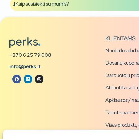
Kaip susisiekti su mumis?
KLIENTAMS
Nuolaidos darb
+370 6 25 79 008
Dovanų kupona
info@perks.lt
Darbuotojų pri
Atributika su l
Apklausos / nau
Tapkite partner
Visas produktų
Produktų katal