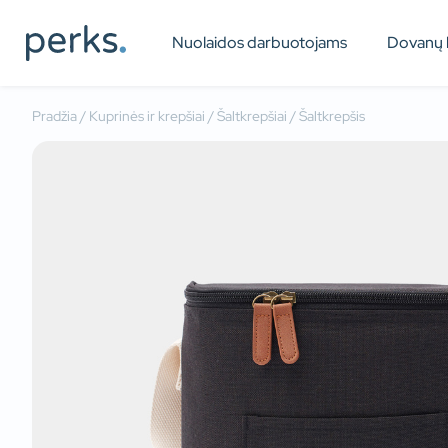
Nuolaidos darbuotojams
Dovanų 
Pradžia
/
Kuprinės ir krepšiai
/
Šaltkrepšiai
/ Šaltkrepšis