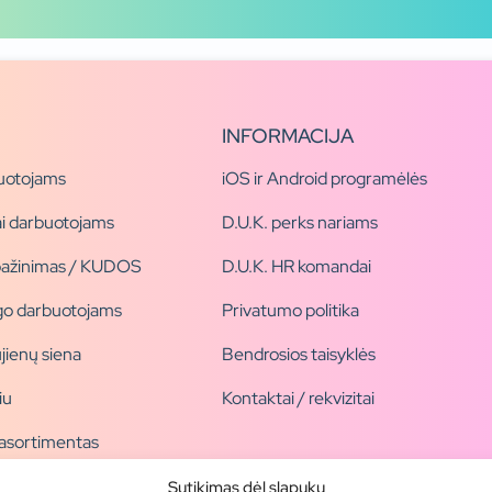
INFORMACIJA
uotojams
iOS ir Android programėlės
i darbuotojams
D.U.K. perks nariams
pažinimas / KUDOS
D.U.K. HR komandai
ogo darbuotojams
Privatumo politika
jienų siena
Bendrosios taisyklės
iu
Kontaktai / rekvizitai
 asortimentas
ogai
Sutikimas dėl slapukų