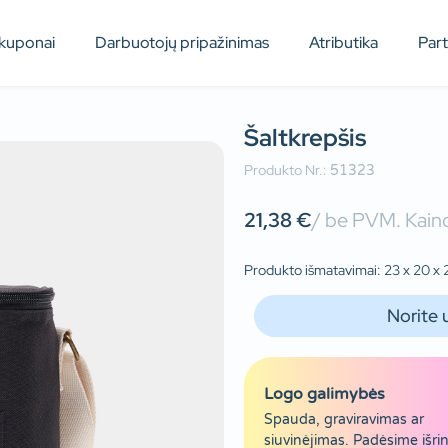
kuponai
Darbuotojų pripažinimas
Atributika
Par
Šaltkrepšis
Produkto Nr.:
51323
21,38
€
/ be PVM. Kaino
Produkto išmatavimai: 23 x 20 x 2
Norite 
Logo galimybės
Spauda, graviravimas ar
siuvinėjimas. Padėsime išrin