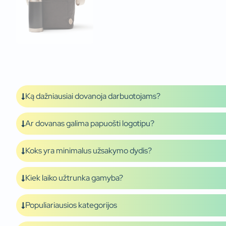
Ką dažniausiai dovanoja darbuotojams?
Ar dovanas galima papuošti logotipu?
Koks yra minimalus užsakymo dydis?
Kiek laiko užtrunka gamyba?
Populiariausios kategorijos