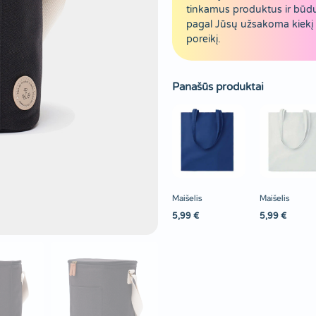
tinkamus produktus ir būd
pagal Jūsų užsakoma kiekį 
poreikį.
Panašūs produktai
Maišelis
Maišelis
5,99
€
5,99
€