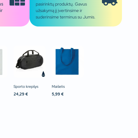
pasirinktų produktų. Gavus
us
užsakymą jį įvertinsime ir
ir
suderinsime terminus su Jumis.
Sporto krepšys
Maišelis
24,29
€
5,99
€