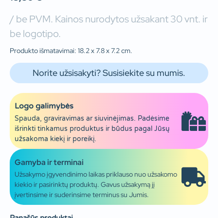
/ be PVM. Kainos nurodytos užsakant 30 vnt. ir
be logotipo.
Produkto išmatavimai: 18.2 x 7.8 x 7.2 cm.
Norite užsisakyti? Susisiekite su mumis.
Logo galimybės
Spauda, graviravimas ar siuvinėjimas. Padėsime
išrinkti tinkamus produktus ir būdus pagal Jūsų
užsakoma kiekį ir poreikį.
Gamyba ir terminai
Užsakymo įgyvendinimo laikas priklauso nuo užsakomo
kiekio ir pasirinktų produktų. Gavus užsakymą jį
įvertinsime ir suderinsime terminus su Jumis.