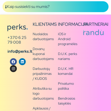
Kaip susisiekti su mumis?
KLIENTAMS
INFORMACIJA
PARTNERIAI
Nuolaidos
iOS ir
+370 6 25
darbuotojams
Android
79 008
programėlės
Dovanų
info@perks.lt
kuponai
D.U.K. perks
darbuotojams
nariams
Darbuotojų
D.U.K. HR
pripažinimas
komandai
/ KUDOS
Privatumo
Atributika su
politika
logo
darbuotojams
Bendrosios
taisyklės
Apklausos /