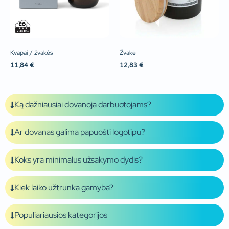
Kvapai / žvakės
Žvakė
11,84
€
12,83
€
Ką dažniausiai dovanoja darbuotojams?
Ar dovanas galima papuošti logotipu?
Koks yra minimalus užsakymo dydis?
Kiek laiko užtrunka gamyba?
Populiariausios kategorijos