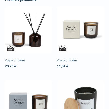
Panašūs produktai
Kvapai / žvakės
Kvapai / žvakės
29,75
€
11,84
€