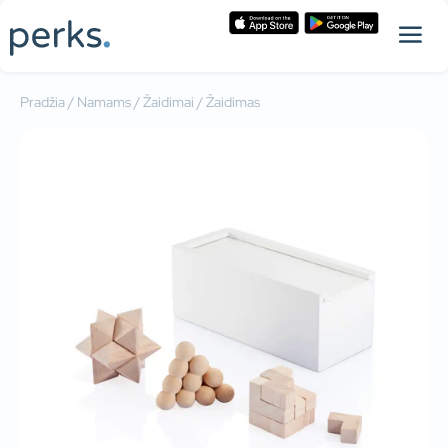
Pradžia
/
Namams
/
Žaidimai
/ Žaidimas