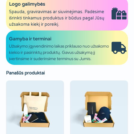
Logo galimybės
Spauda, graviravimas ar siuvinėjimas. Padėsime
išrinkti tinkamus produktus ir būdus pagal Jūsų
užsakoma kiekį ir poreikį.
Gamyba ir terminai
Užsakymo įgyvendinimo laikas priklauso nuo užsakomo
kiekio ir pasirinktų produktų. Gavus užsakymą jį
įvertinsime ir suderinsime terminus su Jumis.
Panašūs produktai