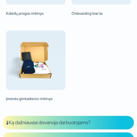
Kalėdų progos rinkinys
Onboarding box’as
Įmonės gimtadienio rinkinys
Ką dažniausiai dovanoja darbuotojams?