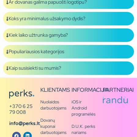
Ar dovanas galima papuošti logotipu?
Koks yra minimalus užsakymo dydis?
Kiek laiko užtrunka gamyba?
Populiariausios kategorijos
Kaip susisiekti su mumis?
KLIENTAMS
INFORMACIJA
PARTNERIAI
Nuolaidos
iOS ir
+370 6 25
darbuotojams
Android
79 008
programėlės
Dovanų
info@perks.lt
kuponai
D.U.K. perks
darbuotojams
nariams