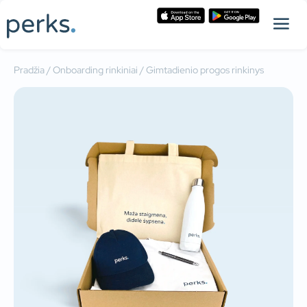
Pradžia
/
Onboarding rinkiniai
/ Gimtadienio progos rinkinys