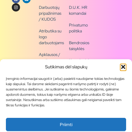
Darbuotojų
D.U.K. HR
pripažinimas
komandai
/ KUDOS
Privatumo
Atributika su
politika
logo
darbuotojams
Bendrosios
taisyklės
Apklausos /
naujienų
Kontaktai /
siena
rekvizitai
Sutikimas dėl slapukų
Tapkite
Įrenginio informacijai saugoti ir (arba) pasiekti naudojame tokias technologijas
partneriu
kaip slapukai. Tai darome siekdami pagerinti naršymo patirtį ir rodyti (ne)
suasmenintus skelbimus. Jei sutiksime su šiomis technologijomis, galėsime
apdoroti duomenis, tokius kaip naršymo elgsena arba unikalūs ID šioje
Visas
svetainėje. Nesutikimas arba sutikimo atšaukimas gali neigiamai paveikti tam
produktų
tikras funkcijas ir funkcijas.
asortimentas
Produktų
Priimti
katalogai