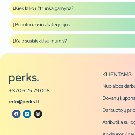
Kiek laiko užtrunka gamyba?
Populiariausios kategorijos
Kaip susisiekti su mumis?
KLIENTAMS
Nuolaidos darb
+370 6 25 79 008
Dovanų kupona
info@perks.lt
Darbuotojų pri
Atributika su l
Apklausos / nau