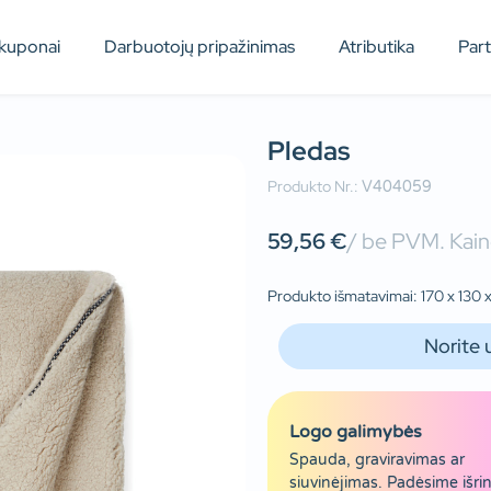
kuponai
Darbuotojų pripažinimas
Atributika
Par
Pledas
Produkto Nr.:
V404059
59,56
€
/ be PVM. Kain
Produkto išmatavimai: 170 x 130 
Norite 
Logo galimybės
Spauda, graviravimas ar
siuvinėjimas. Padėsime išrin