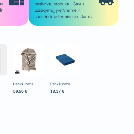
pasirinktų produktų. Gavus
us
užsakymą jį įvertinsime ir
ir
suderinsime terminus su Jumis.
Rankšluostis
Rankšluostis
59,56
€
13,17
€