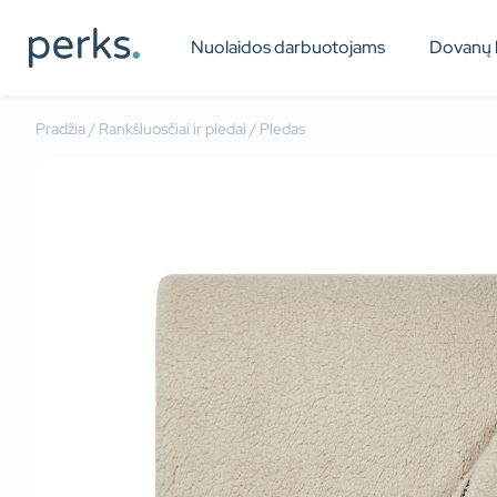
Nuolaidos darbuotojams
Dovanų 
Pradžia
/
Rankšluosčiai ir pledai
/ Pledas