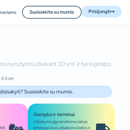
Prisijungti
Susisiekite su mumis
tneriams
os nurodytos užsakant 30 vnt. ir be logotipo.
x 0.5 cm
užsisakyti? Susisiekite su mumis.
Gamyba ir terminai
Užsakymo įgyvendinimo laikas
priklauso nuo užsakomo kiekio ir
kti