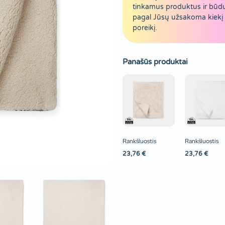
tinkamus produktus ir būd
pagal Jūsų užsakoma kiekį 
poreikį.
Panašūs produktai
Rankšluostis
Rankšluostis
23,76
€
23,76
€