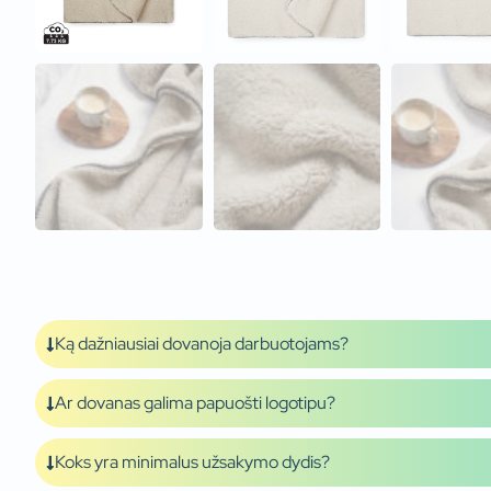
Ką dažniausiai dovanoja darbuotojams?
Ar dovanas galima papuošti logotipu?
Koks yra minimalus užsakymo dydis?