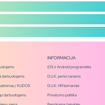
INFORMACIJA
uotojams
iOS ir Android programėlės
i darbuotojams
D.U.K. perks nariams
pažinimas / KUDOS
D.U.K. HR komandai
ogo darbuotojams
Privatumo politika
jienų siena
Bendrosios taisyklės