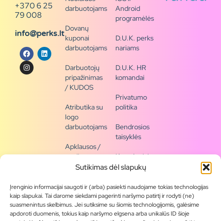
+370 6 25
darbuotojams
Android
79 008
programėlės
Dovanų
info@perks.lt
kuponai
D.U.K. perks
darbuotojams
nariams
Darbuotojų
D.U.K. HR
pripažinimas
komandai
/ KUDOS
Privatumo
Atributika su
politika
logo
darbuotojams
Bendrosios
taisyklės
Apklausos /
naujienų
Kontaktai /
siena
rekvizitai
Sutikimas dėl slapukų
Tapkite
Įrenginio informacijai saugoti ir (arba) pasiekti naudojame tokias technologijas
partneriu
kaip slapukai. Tai darome siekdami pagerinti naršymo patirtį ir rodyti (ne)
suasmenintus skelbimus. Jei sutiksime su šiomis technologijomis, galėsime
apdoroti duomenis, tokius kaip naršymo elgsena arba unikalūs ID šioje
Visas