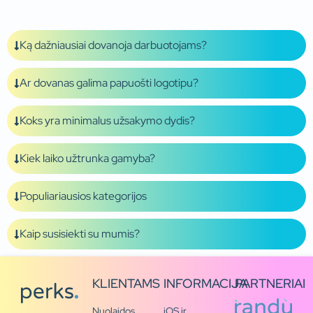
Ką dažniausiai dovanoja darbuotojams?
Ar dovanas galima papuošti logotipu?
Koks yra minimalus užsakymo dydis?
Kiek laiko užtrunka gamyba?
Populiariausios kategorijos
Kaip susisiekti su mumis?
KLIENTAMS
INFORMACIJA
PARTNERIAI
Nuolaidos
iOS ir