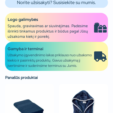
Norite užsisakyti? Susisiekite su mumis.
Logo galimybės
Spauda, graviravimas ar siuvinėjimas. Padėsime
išrinkti tinkamus produktus ir būdus pagal Jūsų
užsakoma kiekį ir poreikį.
Gamyba ir terminai
Užsakymo įgyvendinimo laikas priklauso nuo užsakomo
kiekio ir pasirinktų produktų. Gavus užsakymą jį
įvertinsime ir suderinsime terminus su Jumis.
Panašūs produktai