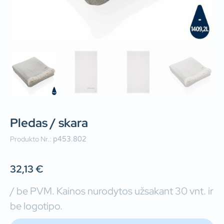
Pledas / skara
Produkto Nr.:
p453.802
32,13
€
/ be PVM. Kainos nurodytos užsakant 30 vnt. ir
be logotipo.