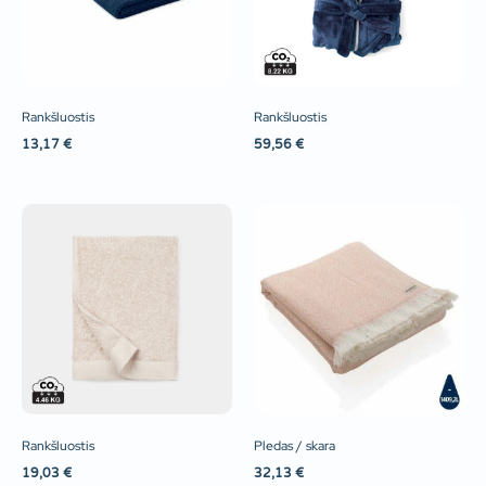
Rankšluostis
Rankšluostis
13,17
€
59,56
€
Rankšluostis
Pledas / skara
19,03
€
32,13
€