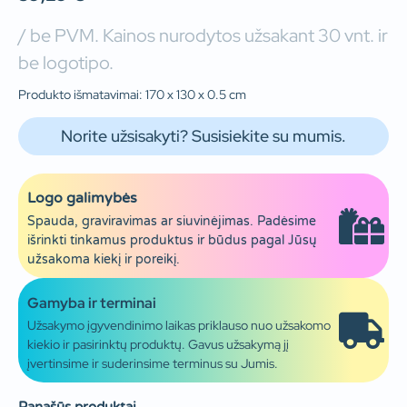
/ be PVM. Kainos nurodytos užsakant 30 vnt. ir
be logotipo.
Produkto išmatavimai: 170 x 130 x 0.5 cm
Norite užsisakyti? Susisiekite su mumis.
Logo galimybės
Spauda, graviravimas ar siuvinėjimas. Padėsime
išrinkti tinkamus produktus ir būdus pagal Jūsų
užsakoma kiekį ir poreikį.
Gamyba ir terminai
Užsakymo įgyvendinimo laikas priklauso nuo užsakomo
kiekio ir pasirinktų produktų. Gavus užsakymą jį
įvertinsime ir suderinsime terminus su Jumis.