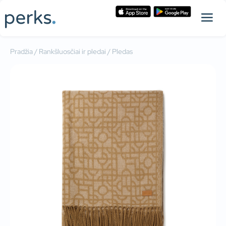
Pradžia
/
Rankšluosčiai ir pledai
/ Pledas