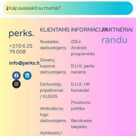
Kaip susisiekti su mumis?
KLIENTAMS
INFORMACIJA
PARTNERIAI
Nuolaidos
iOS ir
+370 6 25
darbuotojams
Android
79 008
programėlės
Dovanų
info@perks.lt
kuponai
D.U.K. perks
darbuotojams
nariams
Darbuotojų
D.U.K. HR
pripažinimas
komandai
/ KUDOS
Privatumo
Atributika su
politika
logo
darbuotojams
Bendrosios
taisyklės
Apklausos /