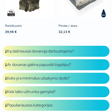
Rankšluostis
Pledas / skara
39,46
€
32,13
€
Ką dažniausiai dovanoja darbuotojams?
Ar dovanas galima papuošti logotipu?
Koks yra minimalus užsakymo dydis?
Kiek laiko užtrunka gamyba?
Populiariausios kategorijos