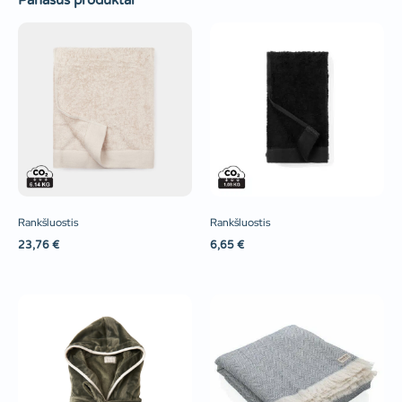
Panašūs produktai
Rankšluostis
Rankšluostis
23,76
€
6,65
€