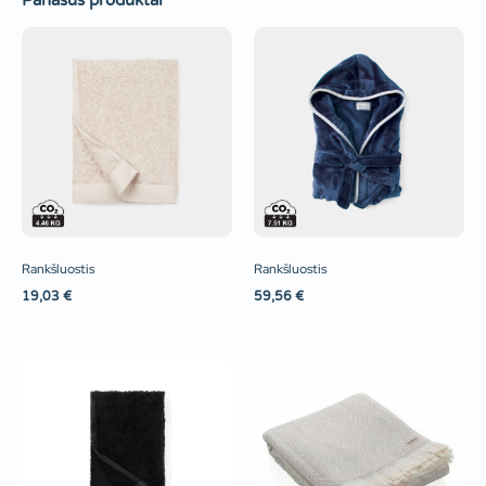
Panašūs produktai
Rankšluostis
Rankšluostis
19,03
€
59,56
€