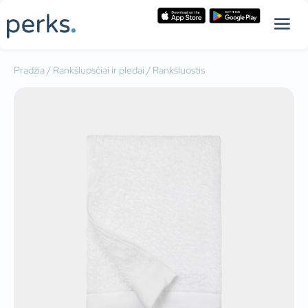
Pradžia
/
Rankšluosčiai ir pledai
/ Rankšluostis