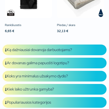
Rankšluostis
Pledas / skara
6,65
€
32,13
€
Ką dažniausiai dovanoja darbuotojams?
Ar dovanas galima papuošti logotipu?
Koks yra minimalus užsakymo dydis?
Kiek laiko užtrunka gamyba?
Populiariausios kategorijos