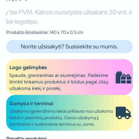
/ be PVM. Kainos nurodytos užsakant 30 vnt. ir
be logotipo.
Produkto išmatavimai: 140 x 70 x 0.5 cm
Norite užsisakyti? Susisiekite su mumis.
Logo galimybės
Spauda, graviravimas ar siuvinėjimas. Padėsime
išrinkti tinkamus produktus ir būdus pagal Jūsų
užsakoma kiekį ir poreikį.
Gamyba ir terminai
Užsakymo įgyvendinimo laikas priklauso nuo užsakomo
kiekio ir pasirinktų produktų. Gavus užsakymą jį
įvertinsime ir suderinsime terminus su Jumis.