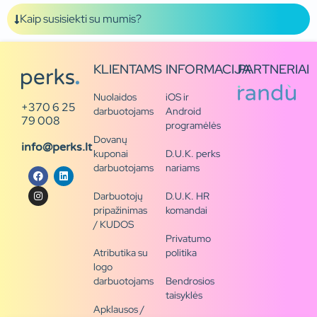
Kaip susisiekti su mumis?
KLIENTAMS
INFORMACIJA
PARTNERIAI
Nuolaidos
iOS ir
+370 6 25
darbuotojams
Android
79 008
programėlės
Dovanų
info@perks.lt
kuponai
D.U.K. perks
darbuotojams
nariams
Darbuotojų
D.U.K. HR
pripažinimas
komandai
/ KUDOS
Privatumo
Atributika su
politika
logo
darbuotojams
Bendrosios
taisyklės
Apklausos /