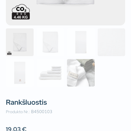
Rankšluostis
Produkto Nr.:
B4500103
19,03
€