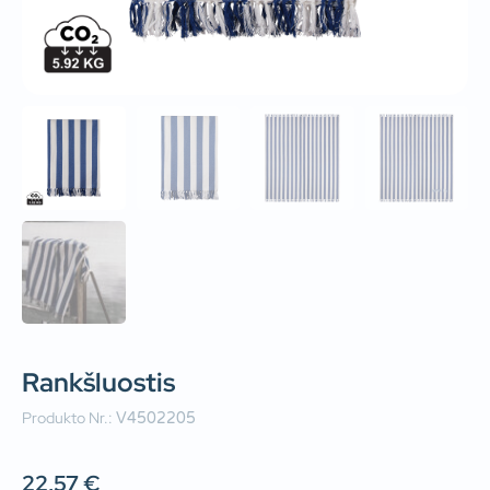
Rankšluostis
Produkto Nr.:
V4502205
22,57
€