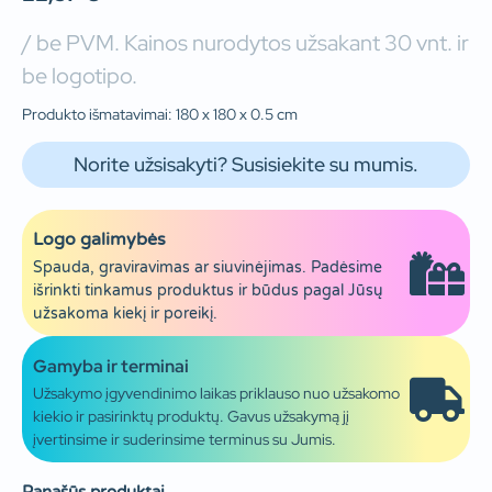
/ be PVM. Kainos nurodytos užsakant 30 vnt. ir
be logotipo.
Produkto išmatavimai: 180 x 180 x 0.5 cm
Norite užsisakyti? Susisiekite su mumis.
Logo galimybės
Spauda, graviravimas ar siuvinėjimas. Padėsime
išrinkti tinkamus produktus ir būdus pagal Jūsų
užsakoma kiekį ir poreikį.
Gamyba ir terminai
Užsakymo įgyvendinimo laikas priklauso nuo užsakomo
kiekio ir pasirinktų produktų. Gavus užsakymą jį
įvertinsime ir suderinsime terminus su Jumis.