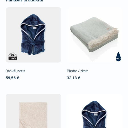
Panašūs produktai
Rankšluostis
Pledas / skara
59,56
€
32,13
€