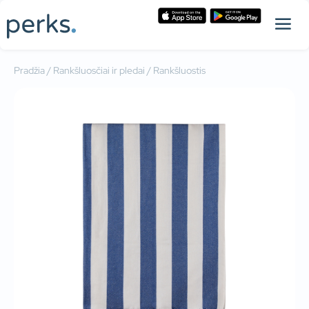
Pradžia
/
Rankšluosčiai ir pledai
/ Rankšluostis