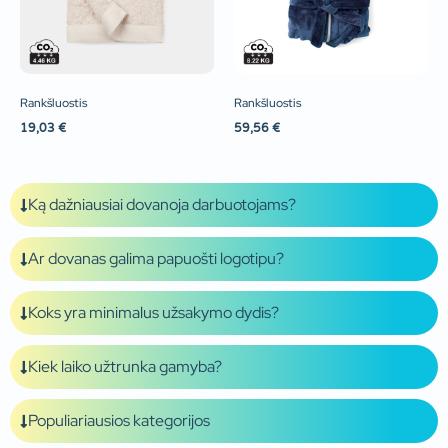
Rankšluostis
Rankšluostis
19,03
€
59,56
€
Ką dažniausiai dovanoja darbuotojams?
Ar dovanas galima papuošti logotipu?
Koks yra minimalus užsakymo dydis?
Kiek laiko užtrunka gamyba?
Populiariausios kategorijos