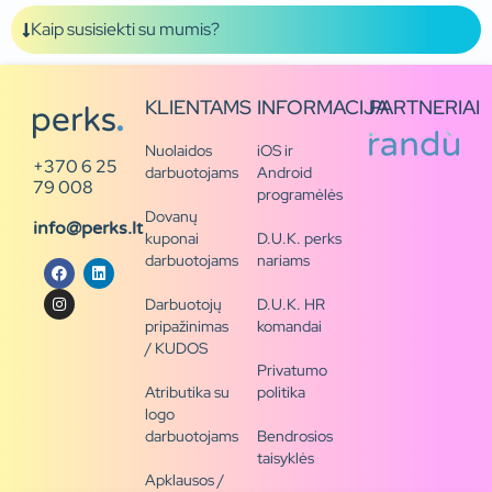
Kaip susisiekti su mumis?
KLIENTAMS
INFORMACIJA
PARTNERIAI
Nuolaidos
iOS ir
+370 6 25
darbuotojams
Android
79 008
programėlės
Dovanų
info@perks.lt
kuponai
D.U.K. perks
darbuotojams
nariams
Darbuotojų
D.U.K. HR
pripažinimas
komandai
/ KUDOS
Privatumo
Atributika su
politika
logo
darbuotojams
Bendrosios
taisyklės
Apklausos /