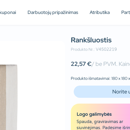
kuponai
Darbuotojų pripažinimas
Atributika
Par
Rankšluostis
Produkto Nr.:
V4502219
22,57
€
/ be PVM. Kaino
Produkto išmatavimai: 180 x 180 
Norite 
Logo galimybės
Spauda, graviravimas ar
siuvinėjimas. Padėsime išrin