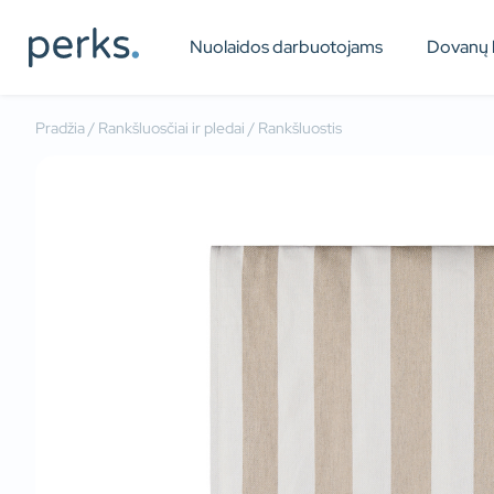
Nuolaidos darbuotojams
Dovanų 
Pradžia
/
Rankšluosčiai ir pledai
/ Rankšluostis