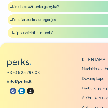
Kiek laiko užtrunka gamyba?
Populiariausios kategorijos
Kaip susisiekti su mumis?
KLIENTAMS
Nuolaidos darb
+370 6 25 79 008
Dovanų kupona
info@perks.lt
Darbuotojų pri
Atributika su l
Apklausos / nau