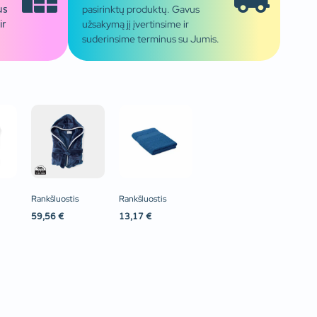
pasirinktų produktų. Gavus
us
užsakymą jį įvertinsime ir
ir
suderinsime terminus su Jumis.
Rankšluostis
Rankšluostis
59,56
€
13,17
€