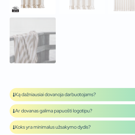
Ką dažniausiai dovanoja darbuotojams?
Ar dovanas galima papuošti logotipu?
Koks yra minimalus užsakymo dydis?