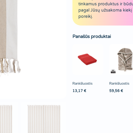
tinkamus produktus ir būd
pagal Jūsų užsakoma kiekį 
poreikį.
Panašūs produktai
Rankšluostis
Rankšluostis
13,17
€
59,56
€