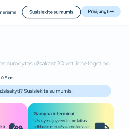
Prisijungti
Susisiekite su mumis
tneriams
s nurodytos užsakant 30 vnt. ir be logotipo.
x 0.5 cm
užsisakyti? Susisiekite su mumis.
Gamyba ir terminai
Užsakymo įgyvendinimo laikas
priklauso nuo užsakomo kiekio ir
kti