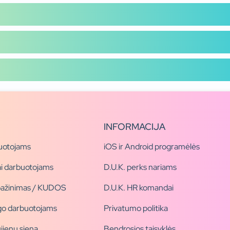
INFORMACIJA
uotojams
iOS ir Android programėlės
i darbuotojams
D.U.K. perks nariams
pažinimas / KUDOS
D.U.K. HR komandai
ogo darbuotojams
Privatumo politika
jienų siena
Bendrosios taisyklės