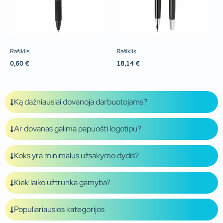
Rašiklis
Rašiklis
0,60
€
18,14
€
Ką dažniausiai dovanoja darbuotojams?
Ar dovanas galima papuošti logotipu?
Koks yra minimalus užsakymo dydis?
Kiek laiko užtrunka gamyba?
Populiariausios kategorijos