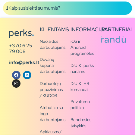
Kaip susisiekti su mumis?
KLIENTAMS
INFORMACIJA
PARTNERIAI
Nuolaidos
iOS ir
+370 6 25
darbuotojams
Android
79 008
programėlės
Dovanų
info@perks.lt
kuponai
D.U.K. perks
darbuotojams
nariams
Darbuotojų
D.U.K. HR
pripažinimas
komandai
/ KUDOS
Privatumo
Atributika su
politika
logo
darbuotojams
Bendrosios
taisyklės
Apklausos /