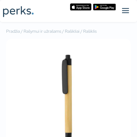
Pradžia
/
Rašymui ir užrašams
/
Rašikliai
/ Rašiklis