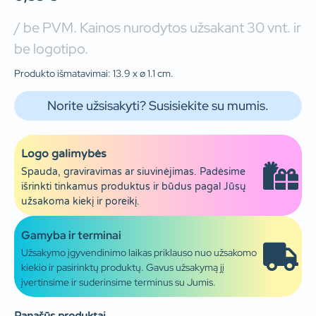
/ be PVM. Kainos nurodytos užsakant 30 vnt. ir
be logotipo.
Produkto išmatavimai: 13.9 x ø 1.1 cm.
Norite užsisakyti? Susisiekite su mumis.
Logo galimybės
Spauda, graviravimas ar siuvinėjimas. Padėsime
išrinkti tinkamus produktus ir būdus pagal Jūsų
užsakoma kiekį ir poreikį.
Gamyba ir terminai
Užsakymo įgyvendinimo laikas priklauso nuo užsakomo
kiekio ir pasirinktų produktų. Gavus užsakymą jį
įvertinsime ir suderinsime terminus su Jumis.