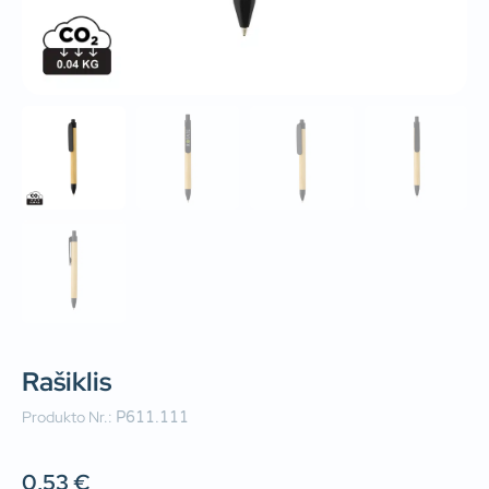
Rašiklis
Produkto Nr.:
P611.111
0,53
€