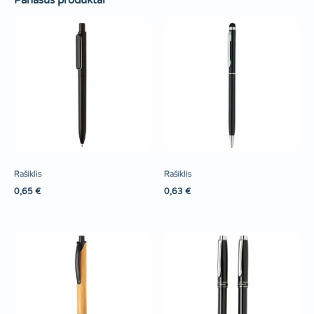
Panašūs produktai
Rašiklis
Rašiklis
0,65
€
0,63
€