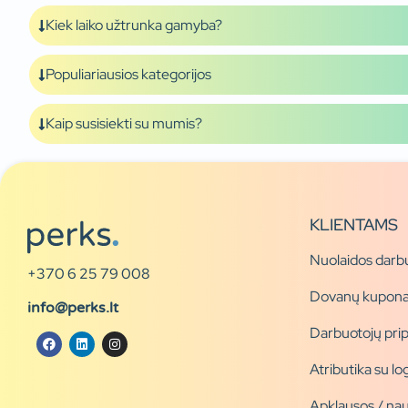
Kiek laiko užtrunka gamyba?
Populiariausios kategorijos
Kaip susisiekti su mumis?
KLIENTAMS
Nuolaidos darb
+370 6 25 79 008
Dovanų kupona
info@perks.lt
Darbuotojų pri
Atributika su l
Apklausos / nau