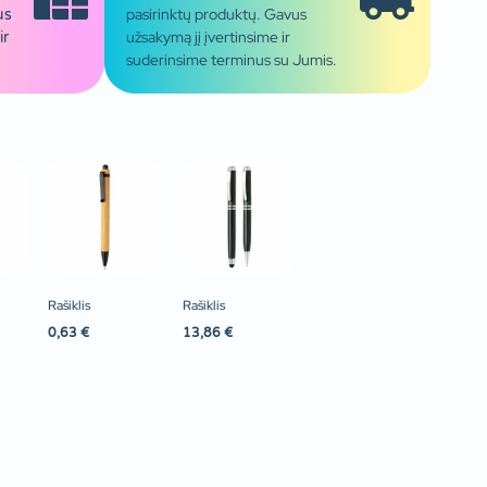
pasirinktų produktų. Gavus
us
užsakymą jį įvertinsime ir
ir
suderinsime terminus su Jumis.
Rašiklis
Rašiklis
0,63
€
13,86
€