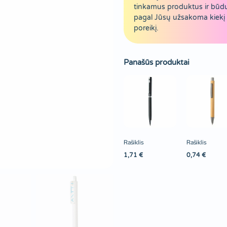
tinkamus produktus ir būd
pagal Jūsų užsakoma kiekį 
poreikį.
Panašūs produktai
Rašiklis
Rašiklis
1,71
€
0,74
€