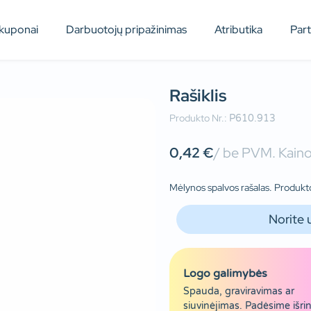
kuponai
Darbuotojų pripažinimas
Atributika
Par
Rašiklis
Produkto Nr.:
P610.913
0,42
€
/ be PVM. Kainos
Mėlynos spalvos rašalas. Produkto
Norite 
Logo galimybės
Spauda, graviravimas ar
siuvinėjimas. Padėsime išrin