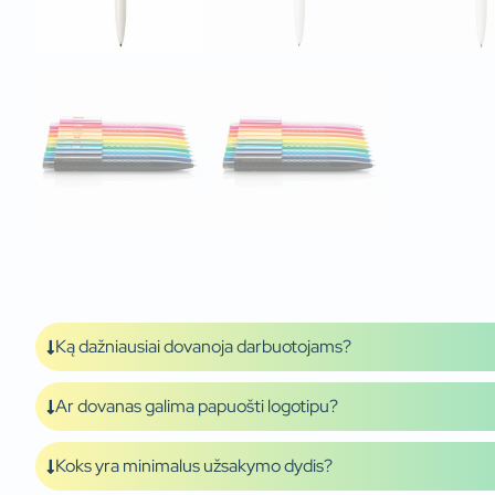
Ką dažniausiai dovanoja darbuotojams?
Ar dovanas galima papuošti logotipu?
Koks yra minimalus užsakymo dydis?