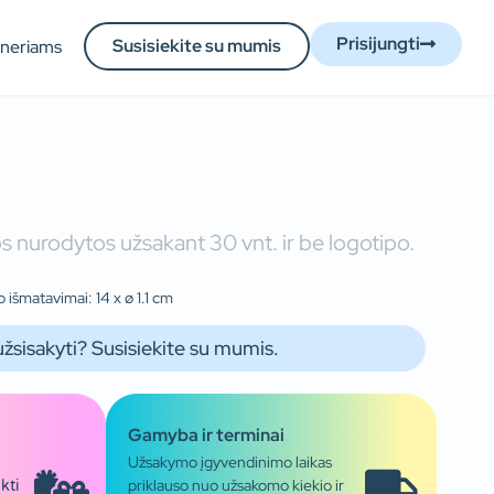
Prisijungti
Susisiekite su mumis
tneriams
 nurodytos užsakant 30 vnt. ir be logotipo.
 išmatavimai: 14 x ø 1.1 cm
užsisakyti? Susisiekite su mumis.
Gamyba ir terminai
Užsakymo įgyvendinimo laikas
priklauso nuo užsakomo kiekio ir
kti