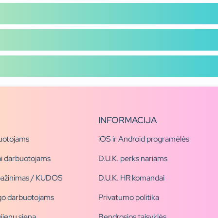
INFORMACIJA
uotojams
iOS ir Android programėlės
i darbuotojams
D.U.K. perks nariams
pažinimas / KUDOS
D.U.K. HR komandai
ogo darbuotojams
Privatumo politika
jienų siena
Bendrosios taisyklės