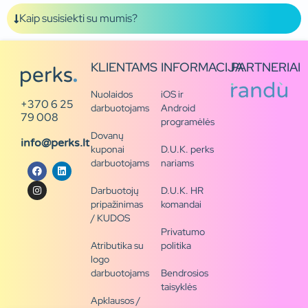
Kaip susisiekti su mumis?
KLIENTAMS
INFORMACIJA
PARTNERIAI
Nuolaidos
iOS ir
+370 6 25
darbuotojams
Android
79 008
programėlės
Dovanų
info@perks.lt
kuponai
D.U.K. perks
darbuotojams
nariams
Darbuotojų
D.U.K. HR
pripažinimas
komandai
/ KUDOS
Privatumo
Atributika su
politika
logo
darbuotojams
Bendrosios
taisyklės
Apklausos /