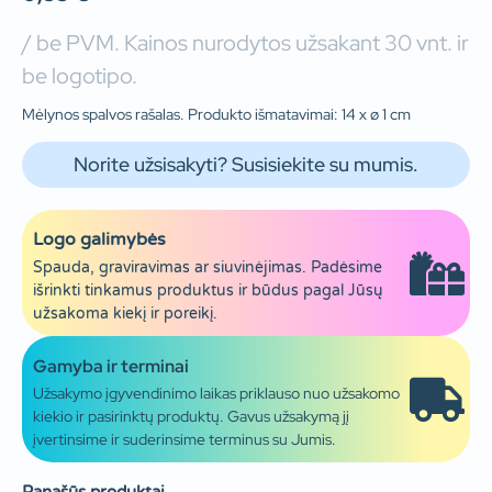
/ be PVM. Kainos nurodytos užsakant 30 vnt. ir
be logotipo.
Mėlynos spalvos rašalas. Produkto išmatavimai: 14 x ø 1 cm
Norite užsisakyti? Susisiekite su mumis.
Logo galimybės
Spauda, graviravimas ar siuvinėjimas. Padėsime
išrinkti tinkamus produktus ir būdus pagal Jūsų
užsakoma kiekį ir poreikį.
Gamyba ir terminai
Užsakymo įgyvendinimo laikas priklauso nuo užsakomo
kiekio ir pasirinktų produktų. Gavus užsakymą jį
įvertinsime ir suderinsime terminus su Jumis.