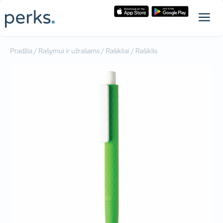
Pradžia
/
Rašymui ir užrašams
/
Rašikliai
/ Rašiklis