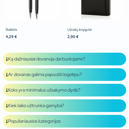
Rašiklis
Užrašų knygutė
4,29
€
2,90
€
Ką dažniausiai dovanoja darbuotojams?
Ar dovanas galima papuošti logotipu?
Koks yra minimalus užsakymo dydis?
Kiek laiko užtrunka gamyba?
Populiariausios kategorijos