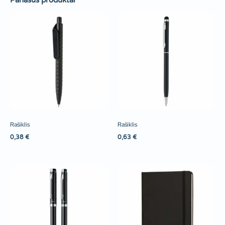
Panašūs produktai
Rašiklis
Rašiklis
0,38
€
0,63
€