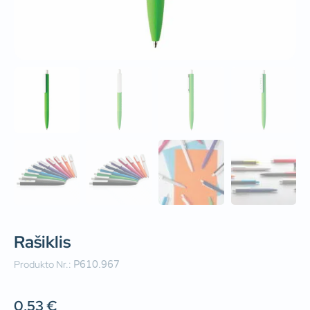
Rašiklis
Produkto Nr.:
P610.967
0,53
€