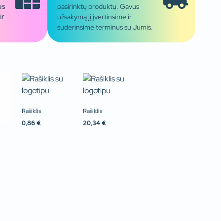
pasirinktų produktų. Gavus
us
užsakymą jį įvertinsime ir
ir
suderinsime terminus su Jumis.
Rašiklis
Rašiklis
0,86
€
20,34
€