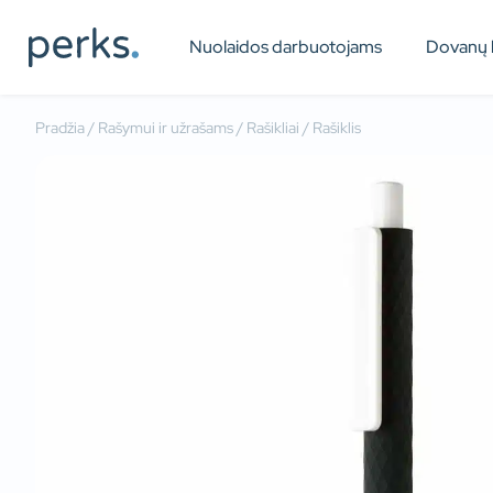
Nuolaidos darbuotojams
Dovanų 
Pradžia
/
Rašymui ir užrašams
/
Rašikliai
/ Rašiklis