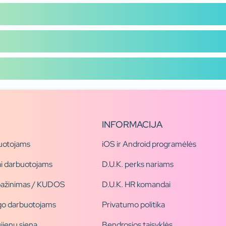
INFORMACIJA
uotojams
iOS ir Android programėlės
i darbuotojams
D.U.K. perks nariams
pažinimas / KUDOS
D.U.K. HR komandai
ogo darbuotojams
Privatumo politika
jienų siena
Bendrosios taisyklės