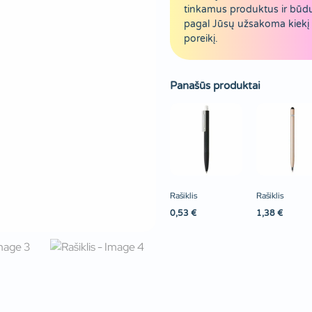
tinkamus produktus ir būd
pagal Jūsų užsakoma kiekį 
poreikį.
Panašūs produktai
Rašiklis
Rašiklis
0,53
€
1,38
€