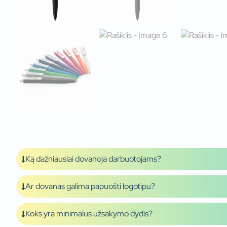
Ką dažniausiai dovanoja darbuotojams?
Ar dovanas galima papuošti logotipu?
Koks yra minimalus užsakymo dydis?