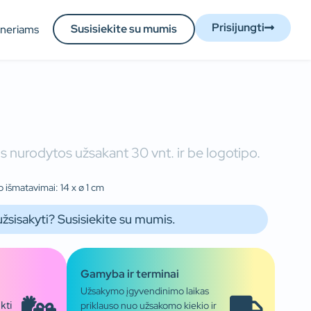
Prisijungti
Susisiekite su mumis
tneriams
 nurodytos užsakant 30 vnt. ir be logotipo.
 išmatavimai: 14 x ø 1 cm
užsisakyti? Susisiekite su mumis.
Gamyba ir terminai
Užsakymo įgyvendinimo laikas
priklauso nuo užsakomo kiekio ir
kti