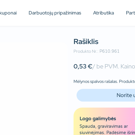
kuponai
Darbuotojų pripažinimas
Atributika
Par
Rašiklis
Produkto Nr.:
P610.961
0,53
€
/ be PVM. Kainos
Mėlynos spalvos rašalas. Produkto
Norite 
Logo galimybės
Spauda, graviravimas ar
siuvinėjimas. Padėsime išrin