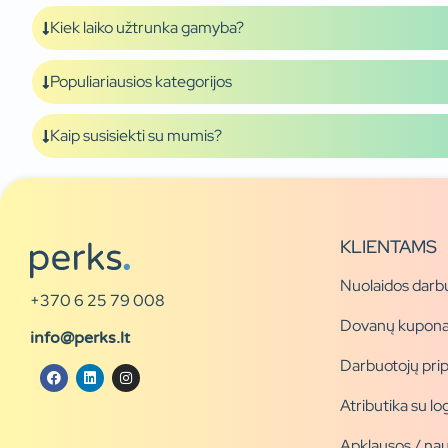
Kiek laiko užtrunka gamyba?
Populiariausios kategorijos
Kaip susisiekti su mumis?
KLIENTAMS
Nuolaidos darb
+370 6 25 79 008
Dovanų kupona
info@perks.lt
Darbuotojų pri
Atributika su l
Apklausos / nau