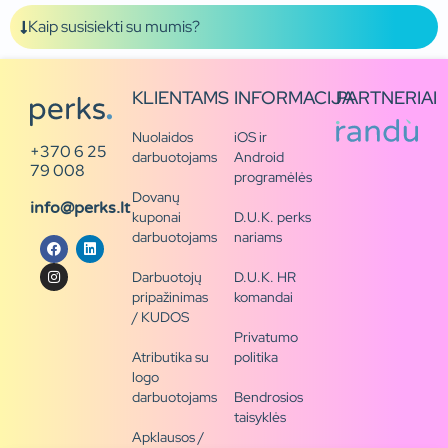
Kaip susisiekti su mumis?
KLIENTAMS
INFORMACIJA
PARTNERIAI
Nuolaidos
iOS ir
+370 6 25
darbuotojams
Android
79 008
programėlės
Dovanų
info@perks.lt
kuponai
D.U.K. perks
darbuotojams
nariams
Darbuotojų
D.U.K. HR
pripažinimas
komandai
/ KUDOS
Privatumo
Atributika su
politika
logo
darbuotojams
Bendrosios
taisyklės
Apklausos /