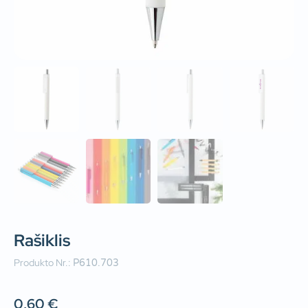
Rašiklis
Produkto Nr.:
P610.703
0,60
€