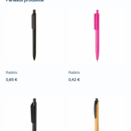
Panašūs produktai
Rašiklis
Rašiklis
0,65
€
0,42
€