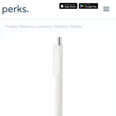
Pradžia
/
Rašymui ir užrašams
/
Rašikliai
/ Rašiklis