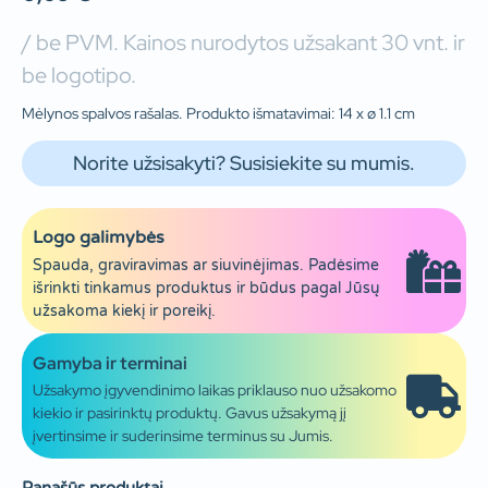
/ be PVM. Kainos nurodytos užsakant 30 vnt. ir
be logotipo.
Mėlynos spalvos rašalas. Produkto išmatavimai: 14 x ø 1.1 cm
Norite užsisakyti? Susisiekite su mumis.
Logo galimybės
Spauda, graviravimas ar siuvinėjimas. Padėsime
išrinkti tinkamus produktus ir būdus pagal Jūsų
užsakoma kiekį ir poreikį.
Gamyba ir terminai
Užsakymo įgyvendinimo laikas priklauso nuo užsakomo
kiekio ir pasirinktų produktų. Gavus užsakymą jį
įvertinsime ir suderinsime terminus su Jumis.