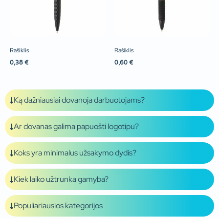
Rašiklis
Rašiklis
0,38
€
0,60
€
Ką dažniausiai dovanoja darbuotojams?
Ar dovanas galima papuošti logotipu?
Koks yra minimalus užsakymo dydis?
Kiek laiko užtrunka gamyba?
Populiariausios kategorijos