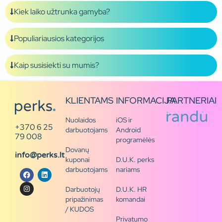
Kiek laiko užtrunka gamyba?
Populiariausios kategorijos
Kaip susisiekti su mumis?
KLIENTAMS
INFORMACIJA
PARTNERIAI
Nuolaidos
iOS ir
+370 6 25
darbuotojams
Android
79 008
programėlės
Dovanų
info@perks.lt
kuponai
D.U.K. perks
darbuotojams
nariams
Darbuotojų
D.U.K. HR
pripažinimas
komandai
/ KUDOS
Privatumo