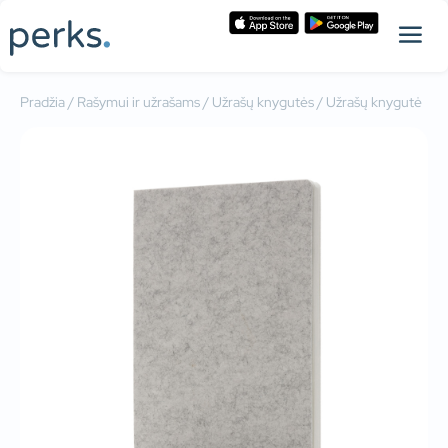
Pradžia
/
Rašymui ir užrašams
/
Užrašų knygutės
/ Užrašų knygutė