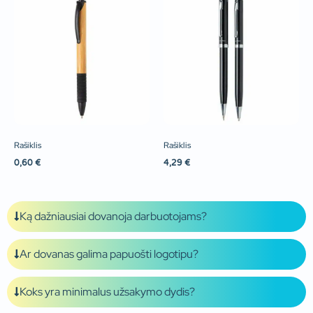
Rašiklis
Rašiklis
0,60
€
4,29
€
Ką dažniausiai dovanoja darbuotojams?
Ar dovanas galima papuošti logotipu?
Koks yra minimalus užsakymo dydis?