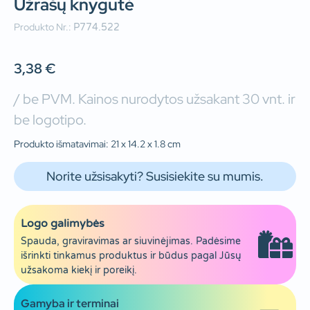
Užrašų knygutė
Produkto Nr.:
P774.522
3,38
€
/ be PVM. Kainos nurodytos užsakant 30 vnt. ir
be logotipo.
Produkto išmatavimai: 21 x 14.2 x 1.8 cm
Norite užsisakyti? Susisiekite su mumis.
Logo galimybės
Spauda, graviravimas ar siuvinėjimas. Padėsime
išrinkti tinkamus produktus ir būdus pagal Jūsų
užsakoma kiekį ir poreikį.
Gamyba ir terminai