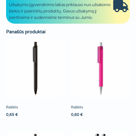
Užsakymo įgyvendinimo laikas priklauso nuo užsakomo
kiekio ir pasirinktų produktų. Gavus užsakymą jį
įvertinsime ir suderinsime terminus su Jumis.
Panašūs produktai
Rašiklis
Rašiklis
0,65
€
0,60
€