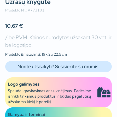
Užrašų knygutė
Produkto Nr.:
V773101
10,67
€
/ be PVM. Kainos nurodytos užsakant 30 vnt. ir
be logotipo.
Produkto išmatavimai: 16 x 2 x 22.5 cm
Norite užsisakyti? Susisiekite su mumis.
Logo galimybės
Spauda, graviravimas ar siuvinėjimas. Padėsime
išrinkti tinkamus produktus ir būdus pagal Jūsų
užsakoma kiekį ir poreikį.
Gamyba ir terminai