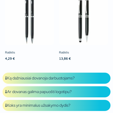
Rašiklis
Rašiklis
4,29
€
13,86
€
Ką dažniausiai dovanoja darbuotojams?
Ar dovanas galima papuošti logotipu?
Koks yra minimalus užsakymo dydis?