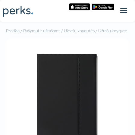
Pradžia
/
Rašymui ir užrašams
/
Užrašų knygutės
/ Užrašų knygutė