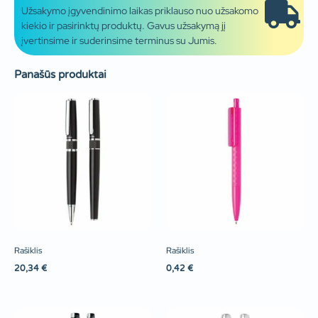
Užsakymo įgyvendinimo laikas priklauso nuo užsakomo
kiekio ir pasirinktų produktų. Gavus užsakymą jį
įvertinsime ir suderinsime terminus su Jumis.
Panašūs produktai
Rašiklis
Rašiklis
20,34
€
0,42
€