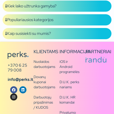
Kiek laiko užtrunka gamyba?
Populiariausios kategorijos
Kaip susisiekti su mumis?
KLIENTAMS
INFORMACIJA
PARTNERIAI
Nuolaidos
iOS ir
+370 6 25
darbuotojams
Android
79 008
programėlės
Dovanų
info@perks.lt
kuponai
D.U.K. perks
darbuotojams
nariams
Darbuotojų
D.U.K. HR
pripažinimas
komandai
/ KUDOS
Privatumo