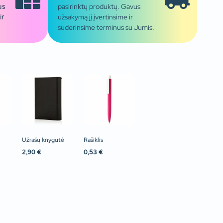
pasirinktų produktų. Gavus
us
užsakymą jį įvertinsime ir
ir
suderinsime terminus su Jumis.
Užrašų knygutė
Rašiklis
2,90
€
0,53
€