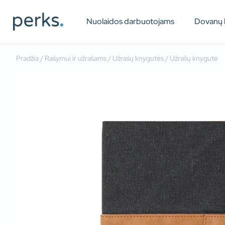
Nuolaidos darbuotojams
Dovanų 
Pradžia
/
Rašymui ir užrašams
/
Užrašų knygutės
/ Užrašų knygutė