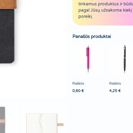
tinkamus produktus ir būd
pagal Jūsų užsakoma kiekį 
poreikį.
Panašūs produktai
Rašiklis
Rašiklis
0,60
€
4,25
€