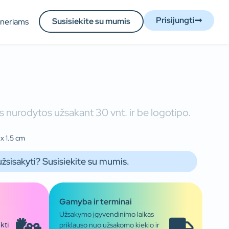
Prisijungti
Susisiekite su mumis
tneriams
 nurodytos užsakant 30 vnt. ir be logotipo.
 x 1.5 cm
užsisakyti? Susisiekite su mumis.
Gamyba ir terminai
Užsakymo įgyvendinimo laikas
priklauso nuo užsakomo kiekio ir
kti