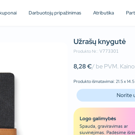
kuponai
Darbuotojų pripažinimas
Atributika
Par
Užrašų knygutė
Produkto Nr.:
V773301
8,28
€
/ be PVM. Kainos
Produkto išmatavimai: 21.5 x 14.5
Norite 
Logo galimybės
Spauda, graviravimas ar
siuvinėjimas. Padėsime išrin