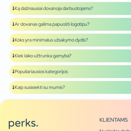
Ką dažniausiai dovanoja darbuotojams?
Ar dovanas galima papuošti logotipu?
Koks yra minimalus užsakymo dydis?
Kiek laiko užtrunka gamyba?
Populiariausios kategorijos
Kaip susisiekti su mumis?
KLIENTAMS