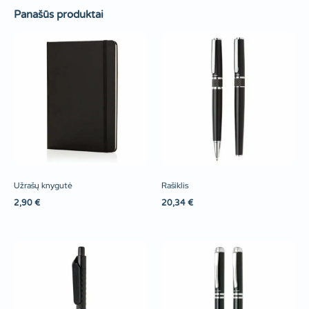
Panašūs produktai
Užrašų knygutė
Rašiklis
2,90
€
20,34
€