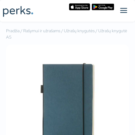
Pradžia
/
Rašymui ir užrašams
/
Užrašų knygutės
/ Užrašų knygutė
A5