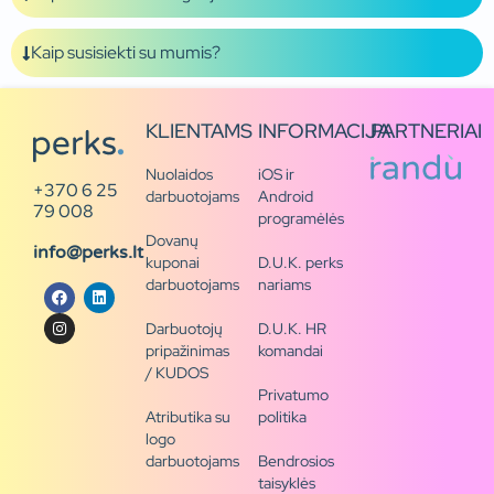
Kaip susisiekti su mumis?
KLIENTAMS
INFORMACIJA
PARTNERIAI
Nuolaidos
iOS ir
+370 6 25
darbuotojams
Android
79 008
programėlės
Dovanų
info@perks.lt
kuponai
D.U.K. perks
darbuotojams
nariams
Darbuotojų
D.U.K. HR
pripažinimas
komandai
/ KUDOS
Privatumo
Atributika su
politika
logo
darbuotojams
Bendrosios
taisyklės