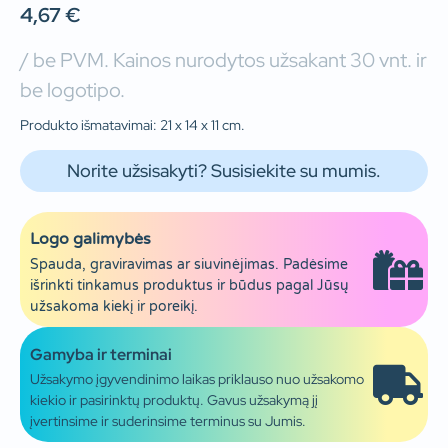
4,67
€
/ be PVM. Kainos nurodytos užsakant 30 vnt. ir
be logotipo.
Produkto išmatavimai: 21 x 14 x 11 cm.
Norite užsisakyti? Susisiekite su mumis.
Logo galimybės
Spauda, graviravimas ar siuvinėjimas. Padėsime
išrinkti tinkamus produktus ir būdus pagal Jūsų
užsakoma kiekį ir poreikį.
Gamyba ir terminai
Užsakymo įgyvendinimo laikas priklauso nuo užsakomo
kiekio ir pasirinktų produktų. Gavus užsakymą jį
įvertinsime ir suderinsime terminus su Jumis.