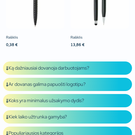
Rašiklis
Rašiklis
0,38
€
13,86
€
Ką dažniausiai dovanoja darbuotojams?
Ar dovanas galima papuošti logotipu?
Koks yra minimalus užsakymo dydis?
Kiek laiko užtrunka gamyba?
Populiariausios kategorijos