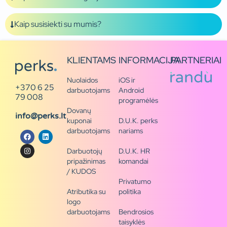
Kaip susisiekti su mumis?
KLIENTAMS
INFORMACIJA
PARTNERIAI
Nuolaidos
iOS ir
+370 6 25
darbuotojams
Android
79 008
programėlės
Dovanų
info@perks.lt
kuponai
D.U.K. perks
darbuotojams
nariams
Darbuotojų
D.U.K. HR
pripažinimas
komandai
/ KUDOS
Privatumo
Atributika su
politika
logo
darbuotojams
Bendrosios
taisyklės