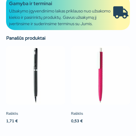
Gamyba ir terminai
Užsakymo įgyvendinimo laikas priklauso nuo užsakomo
kiekio ir pasirinktų produktų. Gavus užsakymą jį
įvertinsime ir suderinsime terminus su Jumis.
Panašūs produktai
Rašiklis
Rašiklis
1,71
€
0,53
€