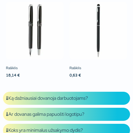
Rašiklis
Rašiklis
18,14
€
0,63
€
Ką dažniausiai dovanoja darbuotojams?
Ar dovanas galima papuošti logotipu?
Koks yra minimalus užsakymo dydis?