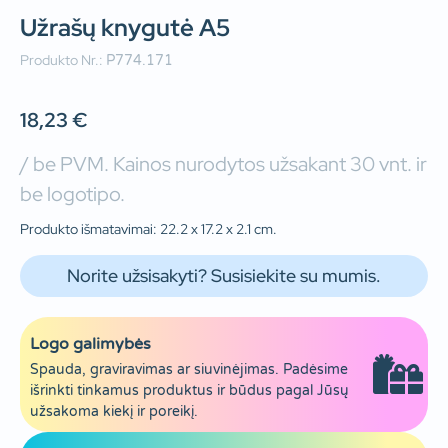
Užrašų knygutė A5
Produkto Nr.:
P774.171
18,23
€
/ be PVM. Kainos nurodytos užsakant 30 vnt. ir
be logotipo.
Produkto išmatavimai: 22.2 x 17.2 x 2.1 cm.
Norite užsisakyti? Susisiekite su mumis.
Logo galimybės
Spauda, graviravimas ar siuvinėjimas. Padėsime
išrinkti tinkamus produktus ir būdus pagal Jūsų
užsakoma kiekį ir poreikį.