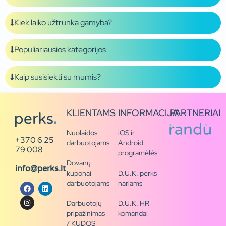
Kiek laiko užtrunka gamyba?
Populiariausios kategorijos
Kaip susisiekti su mumis?
KLIENTAMS
INFORMACIJA
PARTNERIAI
Nuolaidos
iOS ir
+370 6 25
darbuotojams
Android
79 008
programėlės
Dovanų
info@perks.lt
kuponai
D.U.K. perks
darbuotojams
nariams
Darbuotojų
D.U.K. HR
pripažinimas
komandai
/ KUDOS