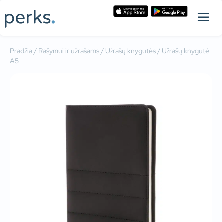
Pradžia
/
Rašymui ir užrašams
/
Užrašų knygutės
/ Užrašų knygutė
A5