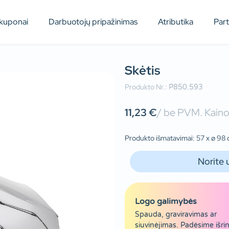
kuponai
Darbuotojų pripažinimas
Atributika
Par
Skėtis
Produkto Nr.:
P850.593
11,23
€
/ be PVM. Kainos
Produkto išmatavimai: 57 x ø 98
Norite 
Logo galimybės
Spauda, graviravimas ar
siuvinėjimas. Padėsime išrin