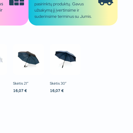
pasirinktų produktų. Gavus
us
užsakymą jį įvertinsime ir
ir
suderinsime terminus su Jumis.
Skėtis 21″
Skėtis 30″
16,07
€
16,07
€