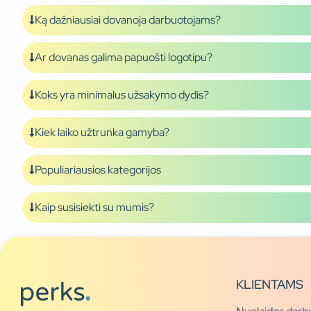
Ką dažniausiai dovanoja darbuotojams?
Ar dovanas galima papuošti logotipu?
Koks yra minimalus užsakymo dydis?
Kiek laiko užtrunka gamyba?
Populiariausios kategorijos
Kaip susisiekti su mumis?
KLIENTAMS