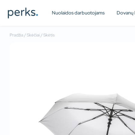
Nuolaidos darbuotojams
Dovanų 
Pradžia
/
Skėčiai
/ Skėtis