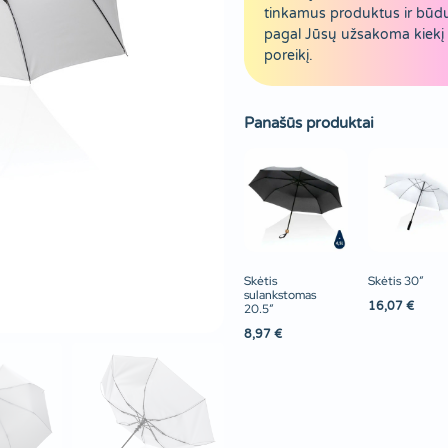
tinkamus produktus ir būd
pagal Jūsų užsakoma kiekį 
poreikį.
Panašūs produktai
Skėtis
Skėtis 30″
sulankstomas
16,07
€
20.5″
8,97
€