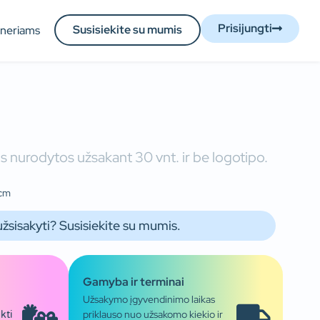
Prisijungti
Susisiekite su mumis
tneriams
 nurodytos užsakant 30 vnt. ir be logotipo.
 cm
užsisakyti? Susisiekite su mumis.
Gamyba ir terminai
Užsakymo įgyvendinimo laikas
priklauso nuo užsakomo kiekio ir
kti