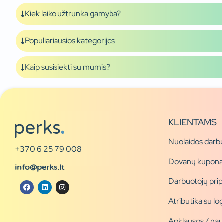
Kiek laiko užtrunka gamyba?
Populiariausios kategorijos
Kaip susisiekti su mumis?
KLIENTAMS
Nuolaidos darb
+370 6 25 79 008
Dovanų kupona
info@perks.lt
Darbuotojų pri
Atributika su l
Apklausos / nau