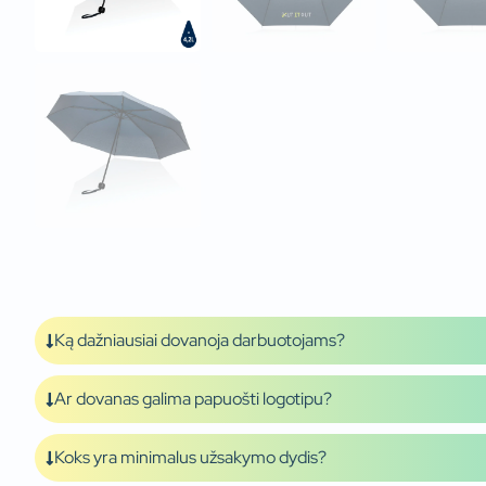
Ką dažniausiai dovanoja darbuotojams?
Ar dovanas galima papuošti logotipu?
Koks yra minimalus užsakymo dydis?