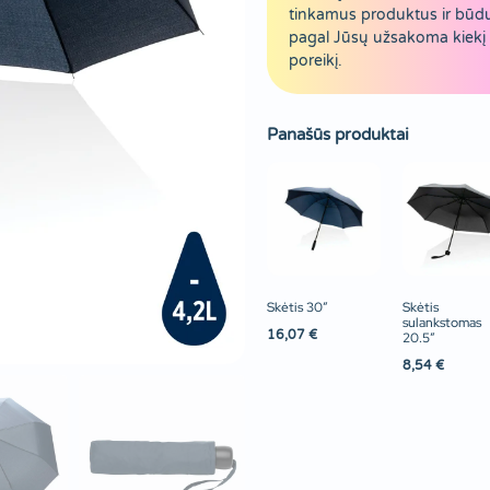
tinkamus produktus ir būd
pagal Jūsų užsakoma kiekį 
poreikį.
Panašūs produktai
Skėtis 30″
Skėtis
sulankstomas
16,07
€
20.5″
8,54
€