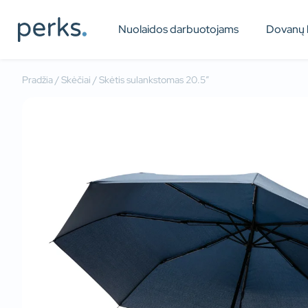
Nuolaidos darbuotojams
Dovanų 
Pradžia
/
Skėčiai
/ Skėtis sulankstomas 20.5″