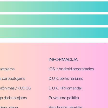
INFORMACIJA
uotojams
iOS ir Android programėlės
i darbuotojams
D.U.K. perks nariams
pažinimas / KUDOS
D.U.K. HR komandai
ogo darbuotojams
Privatumo politika
jienų siena
Bendrosios taisyklės