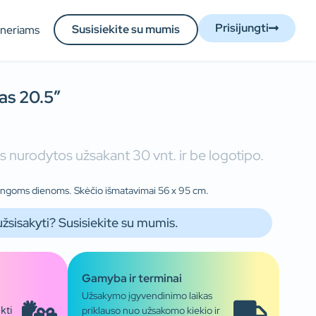
Prisijungti
Susisiekite su mumis
tneriams
as 20.5″
 nurodytos užsakant 30 vnt. ir be logotipo.
tingoms dienoms. Skėčio išmatavimai 56 x 95 cm.
užsisakyti? Susisiekite su mumis.
Gamyba ir terminai
Užsakymo įgyvendinimo laikas
priklauso nuo užsakomo kiekio ir
kti