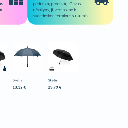
pasirinktų produktų. Gavus
us
užsakymą jį įvertinsime ir
ir
suderinsime terminus su Jumis.
Skėtis
Skėtis
13,12
€
29,70
€