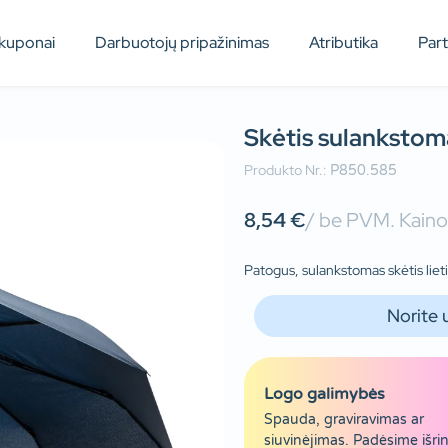
kuponai
Darbuotojų pripažinimas
Atributika
Par
Skėtis sulankstom
Produkto Nr.:
P850.585
8,54
€
/ be PVM. Kainos
Patogus, sulankstomas skėtis lie
Norite 
Logo galimybės
Spauda, graviravimas ar
siuvinėjimas. Padėsime išrin