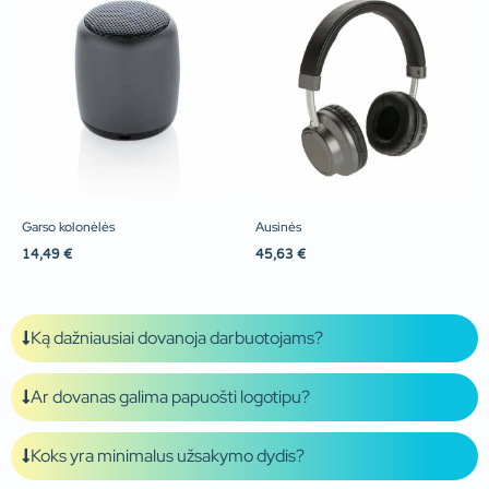
Garso kolonėlės
Ausinės
14,49
€
45,63
€
Ką dažniausiai dovanoja darbuotojams?
Ar dovanas galima papuošti logotipu?
Koks yra minimalus užsakymo dydis?