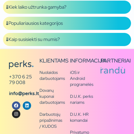
Kiek laiko užtrunka gamyba?
Populiariausios kategorijos
Kaip susisiekti su mumis?
KLIENTAMS
INFORMACIJA
PARTNERIAI
Nuolaidos
iOS ir
+370 6 25
darbuotojams
Android
79 008
programėlės
Dovanų
info@perks.lt
kuponai
D.U.K. perks
darbuotojams
nariams
Darbuotojų
D.U.K. HR
pripažinimas
komandai
/ KUDOS
Privatumo