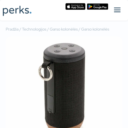
Pradžia
/
Technologijos
/
Garso kolonėlės
/ Garso kolonėlės