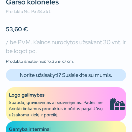
Garso kolonėlės
Produkto Nr.:
P328.351
53,60
€
/ be PVM. Kainos nurodytos užsakant 30 vnt. ir
be logotipo.
Produkto išmatavimai: 16.3 x ø 7.7 cm.
Norite užsisakyti? Susisiekite su mumis.
Logo galimybės
Spauda, graviravimas ar siuvinėjimas. Padėsime
išrinkti tinkamus produktus ir būdus pagal Jūsų
užsakoma kiekį ir poreikį.
Gamyba ir terminai