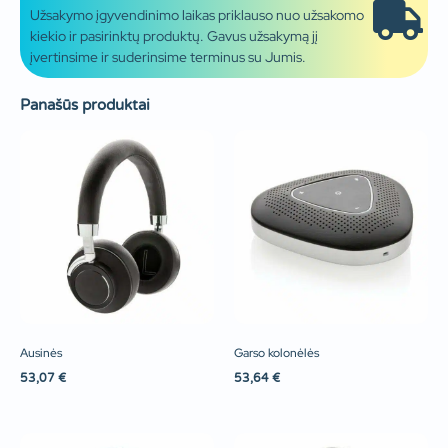
Užsakymo įgyvendinimo laikas priklauso nuo užsakomo
kiekio ir pasirinktų produktų. Gavus užsakymą jį
įvertinsime ir suderinsime terminus su Jumis.
Panašūs produktai
Ausinės
Garso kolonėlės
53,07
€
53,64
€