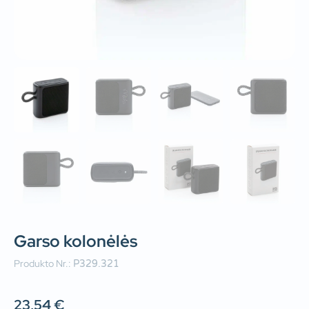
Garso kolonėlės
Produkto Nr.:
P329.321
23,54
€