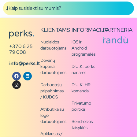
Kaip susisiekti su mumis?
KLIENTAMS
INFORMACIJA
PARTNERIAI
Nuolaidos
iOS ir
+370 6 25
darbuotojams
Android
79 008
programėlės
Dovanų
info@perks.lt
kuponai
D.U.K. perks
darbuotojams
nariams
Darbuotojų
D.U.K. HR
pripažinimas
komandai
/ KUDOS
Privatumo
Atributika su
politika
logo
darbuotojams
Bendrosios
taisyklės
Apklausos /