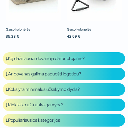
Garso kolonėlės
Garso kolonėlės
35,33
€
42,89
€
Ką dažniausiai dovanoja darbuotojams?
Ar dovanas galima papuošti logotipu?
Koks yra minimalus užsakymo dydis?
Kiek laiko užtrunka gamyba?
Populiariausios kategorijos