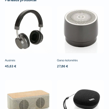
Panašūs produktai
Ausinės
Garso kolonėlės
45,63
€
27,86
€