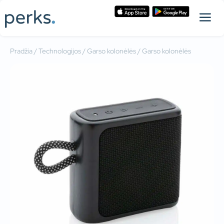
Pradžia
/
Technologijos
/
Garso kolonėlės
/ Garso kolonėlės