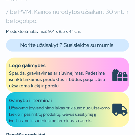
/ be PVM. Kainos nurodytos užsakant 30 vnt. ir
be logotipo.
Produkto išmatavimai: 9.4 x 8.5 x 4.1 cm.
Norite užsisakyti? Susisiekite su mumis.
Logo galimybės
Spauda, graviravimas ar siuvinėjimas. Padėsime
išrinkti tinkamus produktus ir būdus pagal Jūsų
užsakoma kiekį ir poreikį.
Gamyba ir terminai
Užsakymo įgyvendinimo laikas priklauso nuo užsakomo
kiekio ir pasirinktų produktų. Gavus užsakymą jį
įvertinsime ir suderinsime terminus su Jumis.