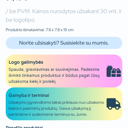
/ be PVM. Kainos nurodytos užsakant 30 vnt. ir
be logotipo.
Produkto išmatavimai: 7.8 x 7.8 x 19 cm.
Norite užsisakyti? Susisiekite su mumis.
Logo galimybės
Spauda, graviravimas ar siuvinėjimas. Padėsime
išrinkti tinkamus produktus ir būdus pagal Jūsų
užsakoma kiekį ir poreikį.
Gamyba ir terminai
Užsakymo įgyvendinimo laikas priklauso nuo užsakomo
kiekio ir pasirinktų produktų. Gavus užsakymą jį
įvertinsime ir suderinsime terminus su Jumis.