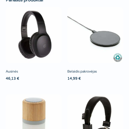
Panašūs produktai
Ausinės
Belaidis pakrovėjas
46,13
€
14,99
€