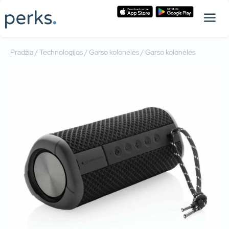
Pradžia
/
Technologijos
/
Garso kolonėlės
/ Garso kolonėlės