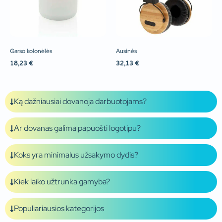
Garso kolonėlės
Ausinės
18,23
€
32,13
€
Ką dažniausiai dovanoja darbuotojams?
Ar dovanas galima papuošti logotipu?
Koks yra minimalus užsakymo dydis?
Kiek laiko užtrunka gamyba?
Populiariausios kategorijos