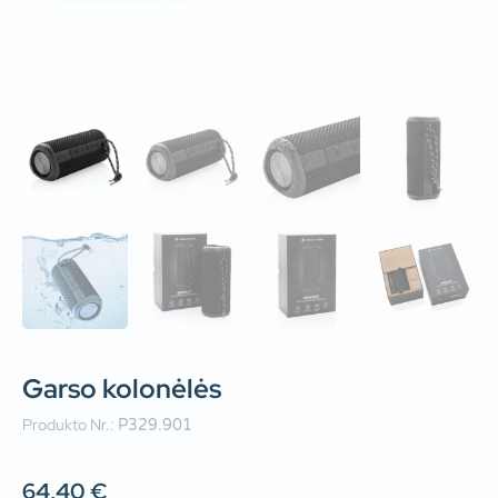
Garso kolonėlės
Produkto Nr.:
P329.901
64,40
€