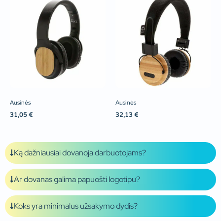
Ausinės
Ausinės
31,05
€
32,13
€
Ką dažniausiai dovanoja darbuotojams?
Ar dovanas galima papuošti logotipu?
Koks yra minimalus užsakymo dydis?