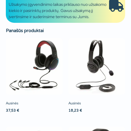
Užsakymo įgyvendinimo laikas priklauso nuo užsakomo
kiekio ir pasirinktų produktų. Gavus užsakymą jį
įvertinsime ir suderinsime terminus su Jumis.
Panašūs produktai
Ausinės
Ausinės
37,53
€
18,23
€