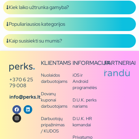
Kiek laiko užtrunka gamyba?
Populiariausios kategorijos
Kaip susisiekti su mumis?
KLIENTAMS
INFORMACIJA
PARTNERIAI
Nuolaidos
iOS ir
+370 6 25
darbuotojams
Android
79 008
programėlės
Dovanų
info@perks.lt
kuponai
D.U.K. perks
darbuotojams
nariams
Darbuotojų
D.U.K. HR
pripažinimas
komandai
/ KUDOS
Privatumo