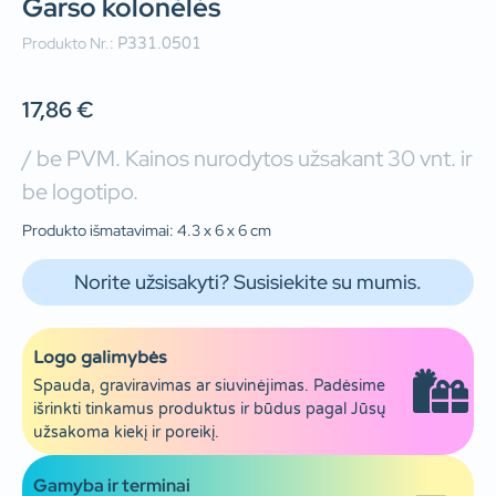
Garso kolonėlės
Produkto Nr.:
P331.0501
17,86
€
/ be PVM. Kainos nurodytos užsakant 30 vnt. ir
be logotipo.
Produkto išmatavimai: 4.3 x 6 x 6 cm
Norite užsisakyti? Susisiekite su mumis.
Logo galimybės
Spauda, graviravimas ar siuvinėjimas. Padėsime
išrinkti tinkamus produktus ir būdus pagal Jūsų
užsakoma kiekį ir poreikį.
Gamyba ir terminai