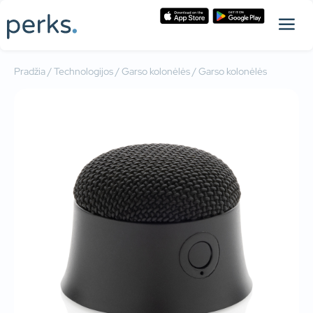
Pradžia
/
Technologijos
/
Garso kolonėlės
/ Garso kolonėlės