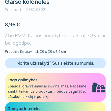
Garso kolonėlės
Produkto Nr.:
P331.0802
8,96
€
/ be PVM. Kainos nurodytos užsakant 30 vnt. ir
be logotipo.
Produkto išmatavimai: 7.9 x 7.9 x 6.2 cm
Norite užsisakyti? Susisiekite su mumis.
Logo galimybės
Spauda, graviravimas ar siuvinėjimas. Padėsime
išrinkti tinkamus produktus ir būdus pagal Jūsų
užsakoma kiekį ir poreikį.
Gamyba ir terminai