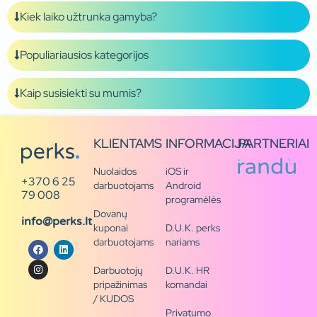
Kiek laiko užtrunka gamyba?
Populiariausios kategorijos
Kaip susisiekti su mumis?
KLIENTAMS
INFORMACIJA
PARTNERIAI
Nuolaidos
iOS ir
+370 6 25
darbuotojams
Android
79 008
programėlės
Dovanų
info@perks.lt
kuponai
D.U.K. perks
darbuotojams
nariams
Darbuotojų
D.U.K. HR
pripažinimas
komandai
/ KUDOS
Privatumo