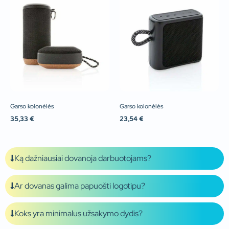
Garso kolonėlės
Garso kolonėlės
35,33
€
23,54
€
Ką dažniausiai dovanoja darbuotojams?
Ar dovanas galima papuošti logotipu?
Koks yra minimalus užsakymo dydis?