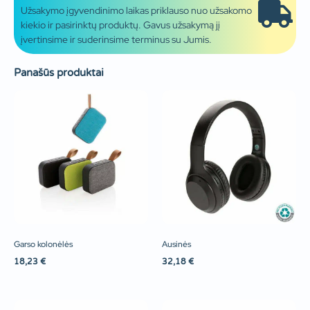
Užsakymo įgyvendinimo laikas priklauso nuo užsakomo
kiekio ir pasirinktų produktų. Gavus užsakymą jį
įvertinsime ir suderinsime terminus su Jumis.
Panašūs produktai
Garso kolonėlės
Ausinės
18,23
€
32,18
€