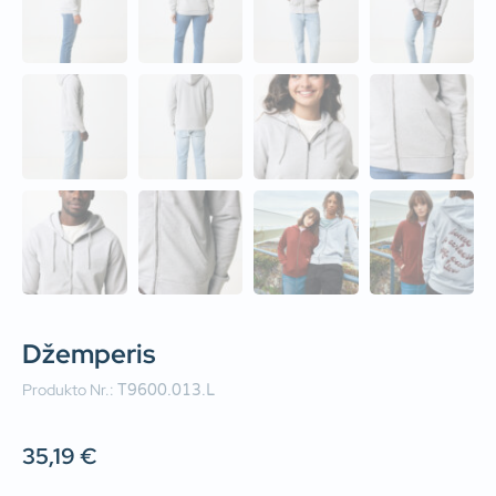
Džemperis
Produkto Nr.:
T9600.013.L
35,19
€