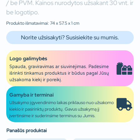
/ be PVM. Kainos nurodytos užsakant 30 vnt. ir
be logotipo.
Produkto išmatavimai: 74 x 57.5 x 1 cm
Norite užsisakyti? Susisiekite su mumis.
Logo galimybės
Spauda, graviravimas ar siuvinėjimas. Padėsime
išrinkti tinkamus produktus ir būdus pagal Jūsų
užsakoma kiekį ir poreikį.
Gamyba ir terminai
Užsakymo įgyvendinimo laikas priklauso nuo užsakomo
kiekio ir pasirinktų produktų. Gavus užsakymą jį
įvertinsime ir suderinsime terminus su Jumis.
Panašūs produktai