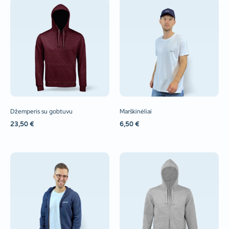
Džemperis su gobtuvu
Marškinėliai
23,50
€
6,50
€