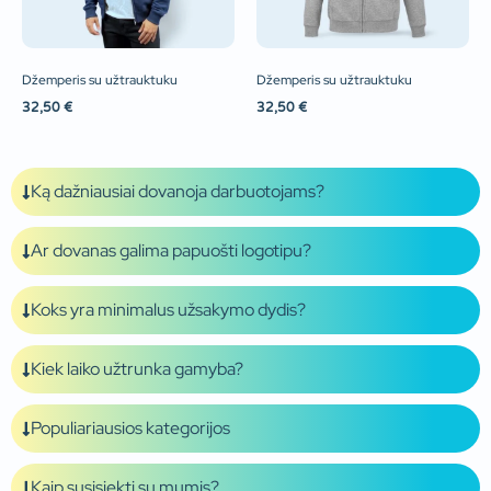
Džemperis su užtrauktuku
Džemperis su užtrauktuku
32,50
€
32,50
€
Ką dažniausiai dovanoja darbuotojams?
Ar dovanas galima papuošti logotipu?
Koks yra minimalus užsakymo dydis?
Kiek laiko užtrunka gamyba?
Populiariausios kategorijos
Kaip susisiekti su mumis?