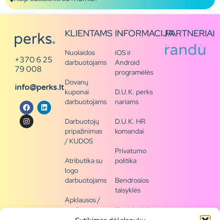
KLIENTAMS
INFORMACIJA
PARTNERIAI
Nuolaidos
iOS ir
+370 6 25
darbuotojams
Android
79 008
programėlės
Dovanų
info@perks.lt
kuponai
D.U.K. perks
darbuotojams
nariams
Darbuotojų
D.U.K. HR
pripažinimas
komandai
/ KUDOS
Privatumo
Atributika su
politika
logo
darbuotojams
Bendrosios
taisyklės
Apklausos /
naujienų
Kontaktai /
siena
rekvizitai