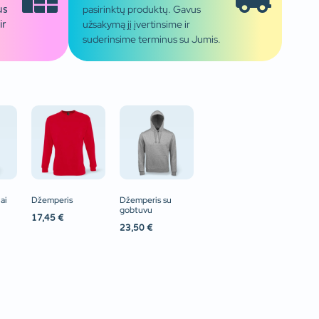
pasirinktų produktų. Gavus
us
užsakymą jį įvertinsime ir
ir
suderinsime terminus su Jumis.
ai
Džemperis
Džemperis su
gobtuvu
17,45
€
23,50
€