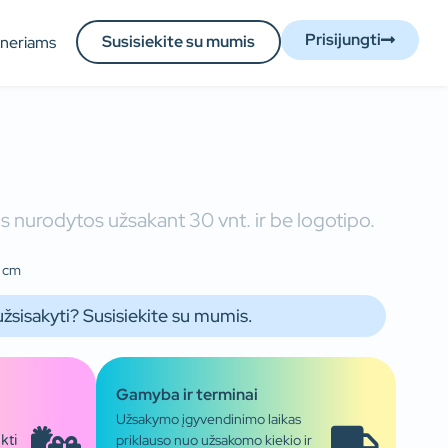
Prisijungti
Susisiekite su mumis
tneriams
 nurodytos užsakant 30 vnt. ir be logotipo.
1 cm
užsisakyti? Susisiekite su mumis.
Gamyba ir terminai
Užsakymo įgyvendinimo laikas
priklauso nuo užsakomo kiekio ir
kti