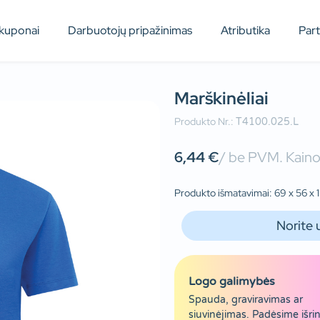
kuponai
Darbuotojų pripažinimas
Atributika
Par
Marškinėliai
Produkto Nr.:
T4100.025.L
6,44
€
/ be PVM. Kainos
Produkto išmatavimai: 69 x 56 x 
Norite 
Logo galimybės
Spauda, graviravimas ar
siuvinėjimas. Padėsime išrin