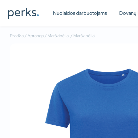
Nuolaidos darbuotojams
Dovanų 
Pradžia
/
Apranga
/
Marškinėliai
/ Marškinėliai