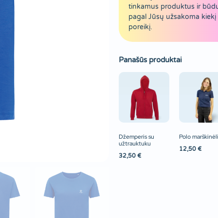
tinkamus produktus ir būd
pagal Jūsų užsakoma kiekį 
poreikį.
Panašūs produktai
Džemperis su
Polo marškinėli
užtrauktuku
12,50
€
32,50
€