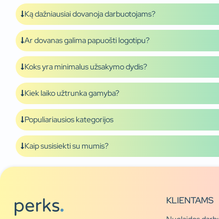
Ką dažniausiai dovanoja darbuotojams?
Ar dovanas galima papuošti logotipu?
Koks yra minimalus užsakymo dydis?
Kiek laiko užtrunka gamyba?
Populiariausios kategorijos
Kaip susisiekti su mumis?
KLIENTAMS