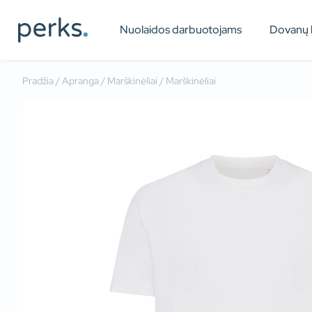
Nuolaidos darbuotojams
Dovanų 
Pradžia
/
Apranga
/
Marškinėliai
/ Marškinėliai