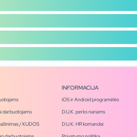
INFORMACIJA
uotojams
iOS ir Android programėlės
i darbuotojams
D.U.K. perks nariams
pažinimas / KUDOS
D.U.K. HR komandai
ogo darbuotojams
Privatumo politika