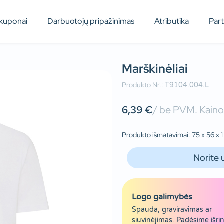
kuponai
Darbuotojų pripažinimas
Atributika
Par
Marškinėliai
Produkto Nr.:
T9104.004.L
6,39
€
/ be PVM. Kainos
Produkto išmatavimai: 75 x 56 x 
Norite 
Logo galimybės
Spauda, graviravimas ar
siuvinėjimas. Padėsime išrin