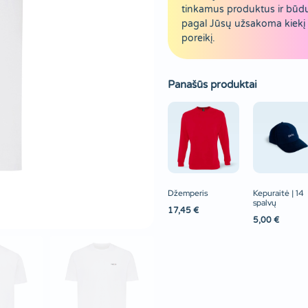
tinkamus produktus ir būd
pagal Jūsų užsakoma kiekį 
poreikį.
Panašūs produktai
Džemperis
Kepuraitė | 14
spalvų
17,45
€
5,00
€