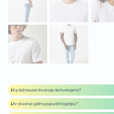
Ką dažniausiai dovanoja darbuotojams?
Ar dovanas galima papuošti logotipu?