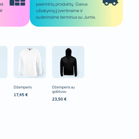
pasirinktų produktų. Gavus
us
užsakymą jį įvertinsime ir
ir
suderinsime terminus su Jumis.
Džemperis
Džemperis su
gobtuvu
17,45
€
23,50
€