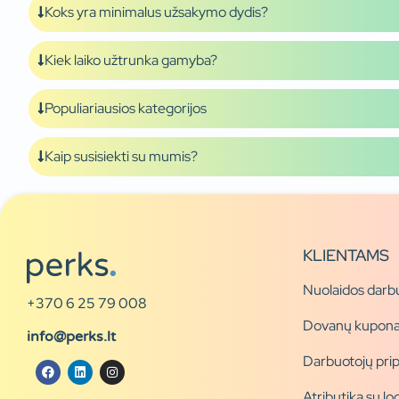
Koks yra minimalus užsakymo dydis?
Kiek laiko užtrunka gamyba?
Populiariausios kategorijos
Kaip susisiekti su mumis?
KLIENTAMS
Nuolaidos darb
+370 6 25 79 008
Dovanų kupona
info@perks.lt
Darbuotojų pri
Atributika su l