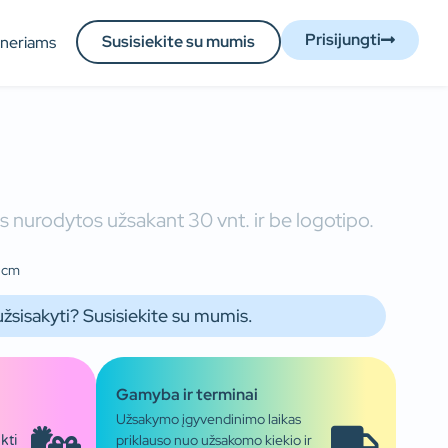
Prisijungti
Susisiekite su mumis
tneriams
 nurodytos užsakant 30 vnt. ir be logotipo.
1 cm
užsisakyti? Susisiekite su mumis.
Gamyba ir terminai
Užsakymo įgyvendinimo laikas
priklauso nuo užsakomo kiekio ir
kti