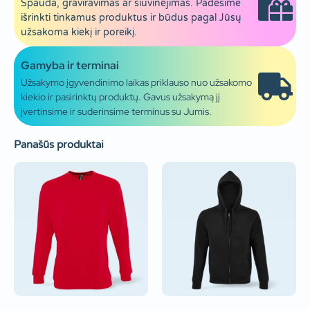
Spauda, graviravimas ar siuvinėjimas. Padėsime
išrinkti tinkamus produktus ir būdus pagal Jūsų
užsakoma kiekį ir poreikį.
Gamyba ir terminai
Užsakymo įgyvendinimo laikas priklauso nuo užsakomo
kiekio ir pasirinktų produktų. Gavus užsakymą jį
įvertinsime ir suderinsime terminus su Jumis.
Panašūs produktai