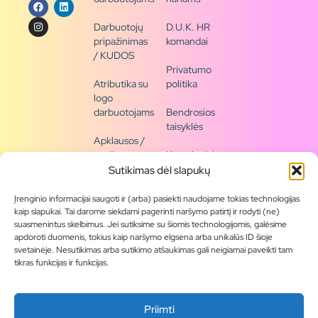
Darbuotojų
D.U.K. HR
pripažinimas
komandai
/ KUDOS
Privatumo
Atributika su
politika
logo
darbuotojams
Bendrosios
taisyklės
Apklausos /
naujienų
Kontaktai /
siena
rekvizitai
Sutikimas dėl slapukų
Tapkite
Įrenginio informacijai saugoti ir (arba) pasiekti naudojame tokias technologijas
partneriu
kaip slapukai. Tai darome siekdami pagerinti naršymo patirtį ir rodyti (ne)
suasmenintus skelbimus. Jei sutiksime su šiomis technologijomis, galėsime
apdoroti duomenis, tokius kaip naršymo elgsena arba unikalūs ID šioje
Visas
svetainėje. Nesutikimas arba sutikimo atšaukimas gali neigiamai paveikti tam
produktų
tikras funkcijas ir funkcijas.
asortimentas
Produktų
Priimti
katalogai