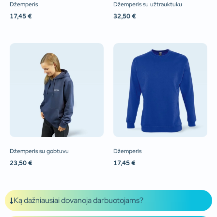
Džemperis
Džemperis su užtrauktuku
17,45
€
32,50
€
Džemperis su gobtuvu
Džemperis
23,50
€
17,45
€
Ką dažniausiai dovanoja darbuotojams?