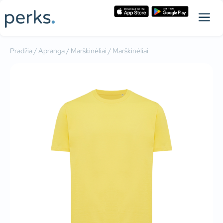
Pradžia
/
Apranga
/
Marškinėliai
/ Marškinėliai