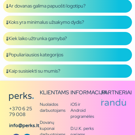
Ar dovanas galima papuošti logotipu?
Koks yra minimalus užsakymo dydis?
Kiek laiko užtrunka gamyba?
Populiariausios kategorijos
Kaip susisiekti su mumis?
KLIENTAMS
INFORMACIJA
PARTNERIAI
Nuolaidos
iOS ir
+370 6 25
darbuotojams
Android
79 008
programėlės
Dovanų
info@perks.lt
kuponai
D.U.K. perks
darbuotojams
nariams