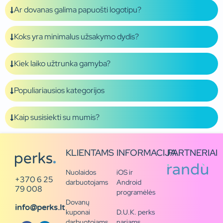
Ar dovanas galima papuošti logotipu?
Koks yra minimalus užsakymo dydis?
Kiek laiko užtrunka gamyba?
Populiariausios kategorijos
Kaip susisiekti su mumis?
KLIENTAMS
INFORMACIJA
PARTNERIAI
Nuolaidos
iOS ir
+370 6 25
darbuotojams
Android
79 008
programėlės
Dovanų
info@perks.lt
kuponai
D.U.K. perks
darbuotojams
nariams