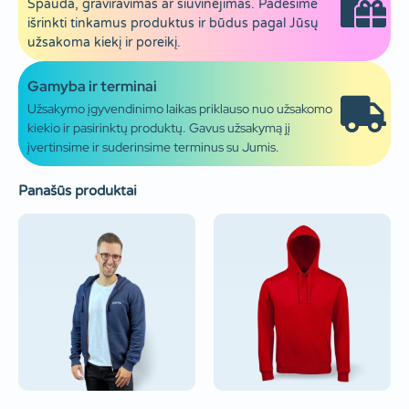
Spauda, graviravimas ar siuvinėjimas. Padėsime
išrinkti tinkamus produktus ir būdus pagal Jūsų
užsakoma kiekį ir poreikį.
Gamyba ir terminai
Užsakymo įgyvendinimo laikas priklauso nuo užsakomo
kiekio ir pasirinktų produktų. Gavus užsakymą jį
įvertinsime ir suderinsime terminus su Jumis.
Panašūs produktai