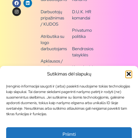
Darbuotojų
D.U.K. HR
pripažinimas
komandai
/ KUDOS
Privatumo
Atributika su
politika
logo
darbuotojams
Bendrosios
taisyklės
Apklausos /
naujienų
Kontaktai /
siena
rekvizitai
Sutikimas dėl slapukų
Tapkite
Įrenginio informacijai saugoti ir (arba) pasiekti naudojame tokias technologijas
partneriu
kaip slapukai. Tai darome siekdami pagerinti naršymo patirtį ir rodyti (ne)
suasmenintus skelbimus. Jei sutiksime su šiomis technologijomis, galėsime
apdoroti duomenis, tokius kaip naršymo elgsena arba unikalūs ID šioje
Visas
svetainėje. Nesutikimas arba sutikimo atšaukimas gali neigiamai paveikti tam
produktų
tikras funkcijas ir funkcijas.
asortimentas
Produktų
Priimti
katalogai