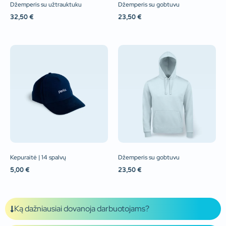
Džemperis su užtrauktuku
Džemperis su gobtuvu
32,50
€
23,50
€
Kepuraitė | 14 spalvų
Džemperis su gobtuvu
5,00
€
23,50
€
Ką dažniausiai dovanoja darbuotojams?