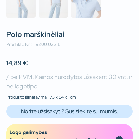
Polo marškinėliai
Produkto Nr.:
T9200.022.L
14,89
€
/ be PVM. Kainos nurodytos užsakant 30 vnt. ir
be logotipo.
Produkto išmatavimai: 73 x 54 x 1 cm
Norite užsisakyti? Susisiekite su mumis.
Logo galimybės