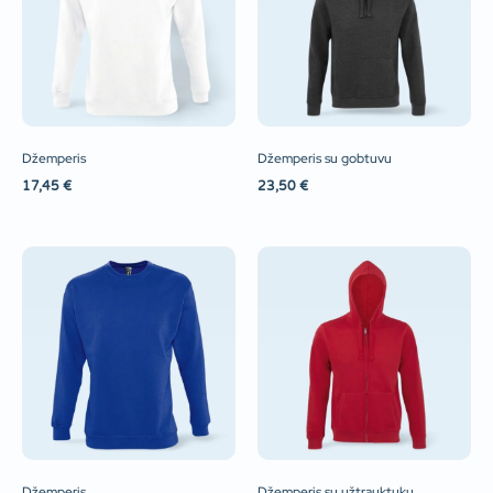
Džemperis
Džemperis su gobtuvu
17,45
€
23,50
€
Džemperis
Džemperis su užtrauktuku