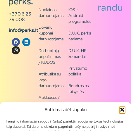
Nuolaidos
iOS ir
+370 6 25
darbuotojams
Android
79 008
programėlės
Dovanų
info@perks.lt
kuponai
D.U.K. perks
darbuotojams
nariams
Darbuotojų
D.U.K. HR
pripažinimas
komandai
/ KUDOS
Privatumo
Atributika su
politika
logo
darbuotojams
Bendrosios
taisyklės
Apklausos /
naujienų
Kontaktai /
siena
rekvizitai
Sutikimas dėl slapukų
Tapkite
Įrenginio informacijai saugoti ir (arba) pasiekti naudojame tokias technologijas
partneriu
kaip slapukai. Tai darome siekdami pagerinti naršymo patirtį ir rodyti (ne)