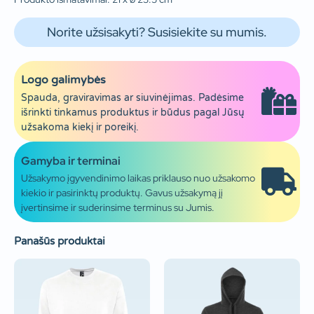
Norite užsisakyti? Susisiekite su mumis.
Logo galimybės
Spauda, graviravimas ar siuvinėjimas. Padėsime
išrinkti tinkamus produktus ir būdus pagal Jūsų
užsakoma kiekį ir poreikį.
Gamyba ir terminai
Užsakymo įgyvendinimo laikas priklauso nuo užsakomo
kiekio ir pasirinktų produktų. Gavus užsakymą jį
įvertinsime ir suderinsime terminus su Jumis.
Panašūs produktai