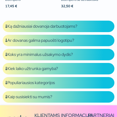
17,45
€
32,50
€
Ką dažniausiai dovanoja darbuotojams?
Ar dovanas galima papuošti logotipu?
Koks yra minimalus užsakymo dydis?
Kiek laiko užtrunka gamyba?
Populiariausios kategorijos
Kaip susisiekti su mumis?
KLIENTAMS
INFORMACIJA
PARTNERIAI