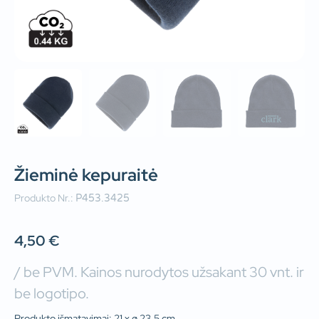
Žieminė kepuraitė
Produkto Nr.:
P453.3425
4,50
€
/ be PVM. Kainos nurodytos užsakant 30 vnt. ir
be logotipo.
Produkto išmatavimai: 21 x ø 23.5 cm