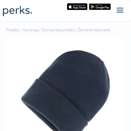
Pradžia
/
Apranga
/
Žiemos kepuraitės
/ Žieminė kepuraitė