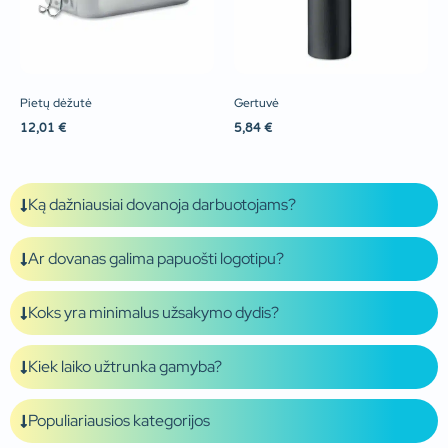
Pietų dėžutė
Gertuvė
12,01
€
5,84
€
Ką dažniausiai dovanoja darbuotojams?
Ar dovanas galima papuošti logotipu?
Koks yra minimalus užsakymo dydis?
Kiek laiko užtrunka gamyba?
Populiariausios kategorijos