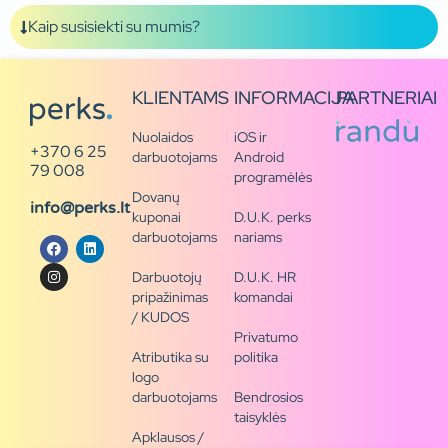
Kaip susisiekti su mumis?
KLIENTAMS
INFORMACIJA
PARTNERIAI
Nuolaidos
iOS ir
+370 6 25
darbuotojams
Android
79 008
programėlės
Dovanų
info@perks.lt
kuponai
D.U.K. perks
darbuotojams
nariams
Darbuotojų
D.U.K. HR
pripažinimas
komandai
/ KUDOS
Privatumo
Atributika su
politika
logo
darbuotojams
Bendrosios
taisyklės
Apklausos /