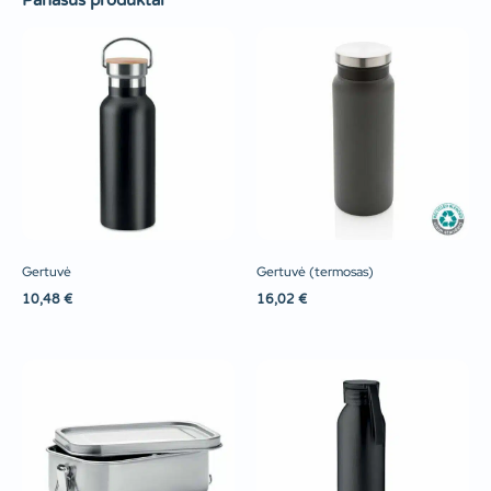
Panašūs produktai
Gertuvė
Gertuvė (termosas)
10,48
€
16,02
€