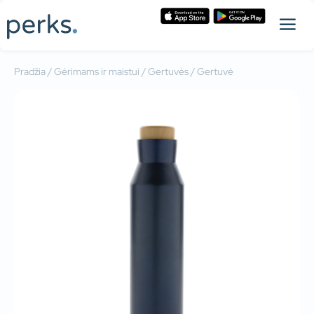
Pradžia
/
Gėrimams ir maistui
/
Gertuvės
/ Gertuvė