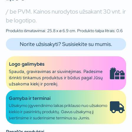
/ be PVM. Kainos nurodytos užsakant 30 vnt. ir
be logotipo.
Produkto išmatavimai: 25.8 x ø 6.9 cm. Produkto talpa litrais: 0.6
Norite užsisakyti? Susisiekite su mumis.
Logo galimybės
Spauda, graviravimas ar siuvinėjimas. Padėsime
išrinkti tinkamus produktus ir būdus pagal Jūsų
užsakoma kiekį ir poreikį.
Gamyba ir terminai
Užsakymo įgyvendinimo laikas priklauso nuo užsakomo
kiekio ir pasirinktų produktų. Gavus užsakymą jį
įvertinsime ir suderinsime terminus su Jumis.