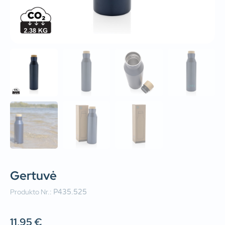
Gertuvė
Produkto Nr.:
P435.525
11,95
€