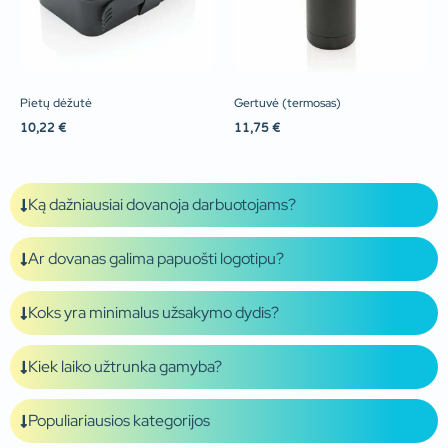
Pietų dėžutė
Gertuvė (termosas)
10,22
€
11,75
€
Ką dažniausiai dovanoja darbuotojams?
Ar dovanas galima papuošti logotipu?
Koks yra minimalus užsakymo dydis?
Kiek laiko užtrunka gamyba?
Populiariausios kategorijos