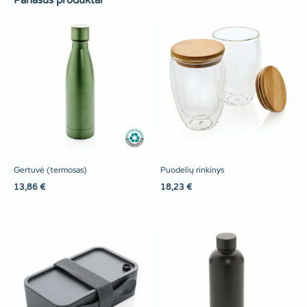
Panašūs produktai
Gertuvė (termosas)
Puodelių rinkinys
13,86
€
18,23
€