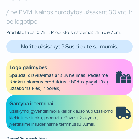
/ be PVM. Kainos nurodytos užsakant 30 vnt. ir
be logotipo.
Produkto talpa: 0,75 L. Produkto išmatavimai: 25.5 x ø 7 cm.
Norite užsisakyti? Susisiekite su mumis.
Logo galimybės
Spauda, graviravimas ar siuvinėjimas. Padėsime
išrinkti tinkamus produktus ir būdus pagal Jūsų
užsakoma kiekį ir poreikį.
Gamyba ir terminai
Užsakymo įgyvendinimo laikas priklauso nuo užsakomo
kiekio ir pasirinktų produktų. Gavus užsakymą jį
įvertinsime ir suderinsime terminus su Jumis.