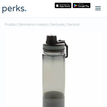
Pradžia
/
Gėrimams ir maistui
/
Gertuvės
/ Gertuvė