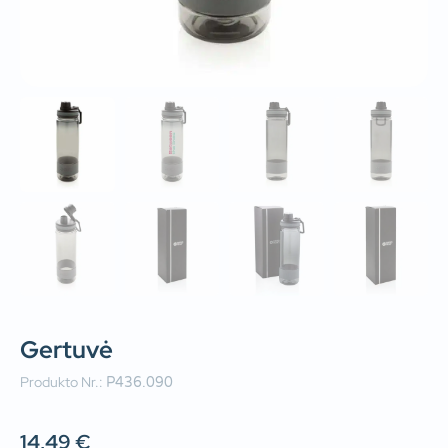
Gertuvė
Produkto Nr.:
P436.090
14,49
€