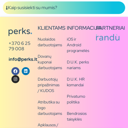
Kaip susisiekti su mumis?
KLIENTAMS
INFORMACIJA
PARTNERIAI
Nuolaidos
iOS ir
+370 6 25
darbuotojams
Android
79 008
programėlės
Dovanų
info@perks.lt
kuponai
D.U.K. perks
darbuotojams
nariams
Darbuotojų
D.U.K. HR
pripažinimas
komandai
/ KUDOS
Privatumo
Atributika su
politika
logo
darbuotojams
Bendrosios
taisyklės
Apklausos /