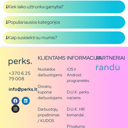
Kiek laiko užtrunka gamyba?
Populiariausios kategorijos
Kaip susisiekti su mumis?
KLIENTAMS
INFORMACIJA
PARTNERIAI
Nuolaidos
iOS ir
+370 6 25
darbuotojams
Android
79 008
programėlės
Dovanų
info@perks.lt
kuponai
D.U.K. perks
darbuotojams
nariams
Darbuotojų
D.U.K. HR
pripažinimas
komandai
/ KUDOS
Privatumo