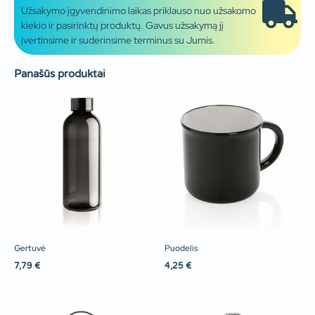
Užsakymo įgyvendinimo laikas priklauso nuo užsakomo
kiekio ir pasirinktų produktų. Gavus užsakymą jį
įvertinsime ir suderinsime terminus su Jumis.
Panašūs produktai
Gertuvė
Puodelis
7,79
€
4,25
€