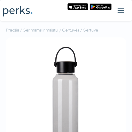
Pradžia
/
Gėrimams ir maistui
/
Gertuvės
/ Gertuvė