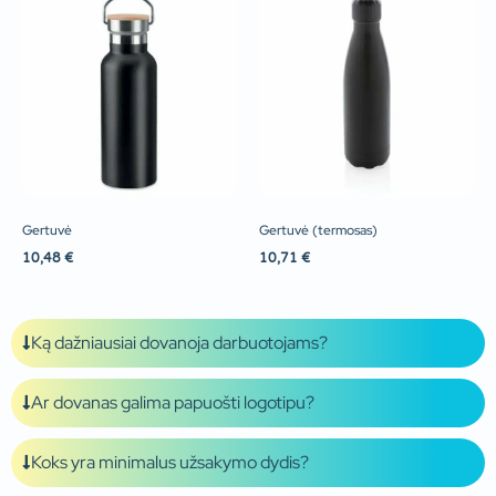
Gertuvė
Gertuvė (termosas)
10,48
€
10,71
€
Ką dažniausiai dovanoja darbuotojams?
Ar dovanas galima papuošti logotipu?
Koks yra minimalus užsakymo dydis?