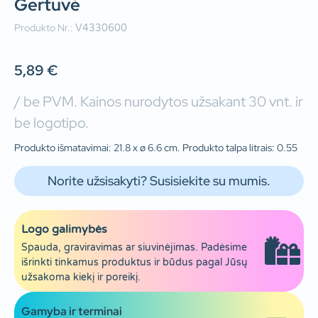
Gertuvė
Produkto Nr.:
V4330600
5,89
€
/ be PVM. Kainos nurodytos užsakant 30 vnt. ir
be logotipo.
Produkto išmatavimai: 21.8 x ø 6.6 cm. Produkto talpa litrais: 0.55
Norite užsisakyti? Susisiekite su mumis.
Logo galimybės
Spauda, graviravimas ar siuvinėjimas. Padėsime
išrinkti tinkamus produktus ir būdus pagal Jūsų
užsakoma kiekį ir poreikį.
Gamyba ir terminai