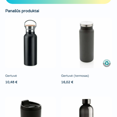
Panašūs produktai
Gertuvė
Gertuvė (termosas)
10,48
€
16,02
€