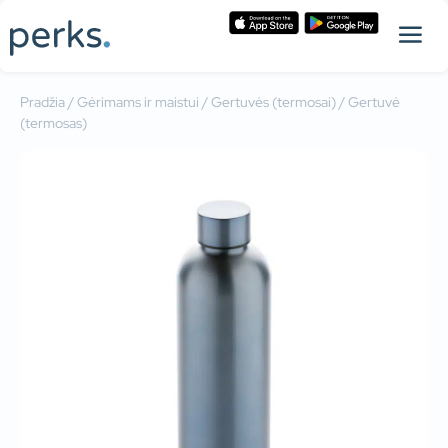
Pradžia
/
Gėrimams ir maistui
/
Gertuvės (termosai)
/ Gertuvė
(termosas)