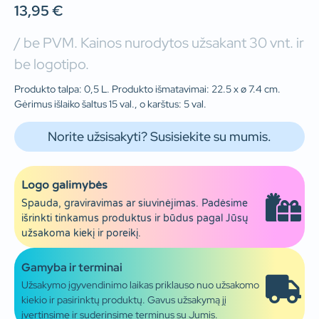
13,95
€
/ be PVM. Kainos nurodytos užsakant 30 vnt. ir
be logotipo.
Produkto talpa: 0,5 L. Produkto išmatavimai: 22.5 x ø 7.4 cm.
Gėrimus išlaiko šaltus 15 val., o karštus: 5 val.
Norite užsisakyti? Susisiekite su mumis.
Logo galimybės
Spauda, graviravimas ar siuvinėjimas. Padėsime
išrinkti tinkamus produktus ir būdus pagal Jūsų
užsakoma kiekį ir poreikį.
Gamyba ir terminai
Užsakymo įgyvendinimo laikas priklauso nuo užsakomo
kiekio ir pasirinktų produktų. Gavus užsakymą jį
įvertinsime ir suderinsime terminus su Jumis.