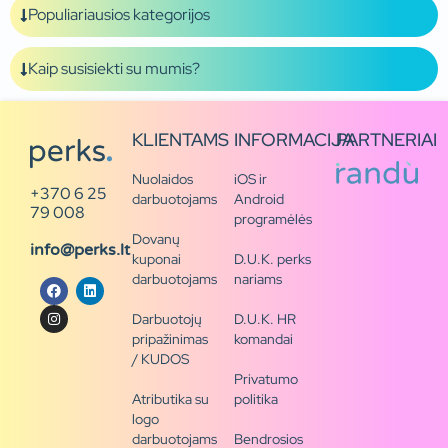
Populiariausios kategorijos
Kaip susisiekti su mumis?
KLIENTAMS
INFORMACIJA
PARTNERIAI
Nuolaidos
iOS ir
+370 6 25
darbuotojams
Android
79 008
programėlės
Dovanų
info@perks.lt
kuponai
D.U.K. perks
darbuotojams
nariams
Darbuotojų
D.U.K. HR
pripažinimas
komandai
/ KUDOS
Privatumo
Atributika su
politika
logo
darbuotojams
Bendrosios