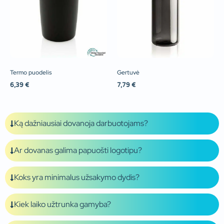
Termo puodelis
Gertuvė
6,39
€
7,79
€
Ką dažniausiai dovanoja darbuotojams?
Ar dovanas galima papuošti logotipu?
Koks yra minimalus užsakymo dydis?
Kiek laiko užtrunka gamyba?