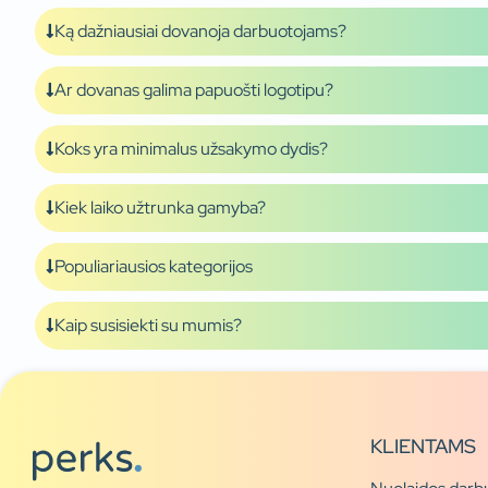
Ką dažniausiai dovanoja darbuotojams?
Ar dovanas galima papuošti logotipu?
Koks yra minimalus užsakymo dydis?
Kiek laiko užtrunka gamyba?
Populiariausios kategorijos
Kaip susisiekti su mumis?
KLIENTAMS