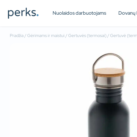
Nuolaidos darbuotojams
Dovanų 
Pradžia
/
Gėrimams ir maistui
/
Gertuvės (termosai)
/ Gertuvė (ter