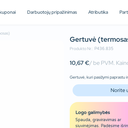
kuponai
Darbuotojų pripažinimas
Atributika
Par
mosas)
Gertuvė (termosa
Produkto Nr.:
P436.835
10,67
€
/ be PVM. Kaino
Gertuvė, kuri pasižymi paprastu i
Norite 
Logo galimybės
Spauda, graviravimas ar
siuvinėjimas. Padėsime išrin