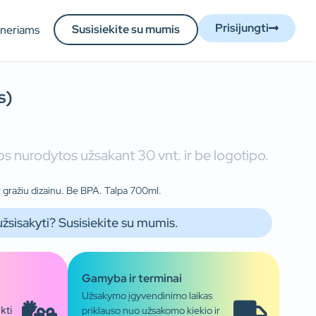
Prisijungti
Susisiekite su mumis
tneriams
s)
s nurodytos užsakant 30 vnt. ir be logotipo.
r gražiu dizainu. Be BPA. Talpa 700ml.
užsisakyti? Susisiekite su mumis.
Gamyba ir terminai
Užsakymo įgyvendinimo laikas
priklauso nuo užsakomo kiekio ir
kti