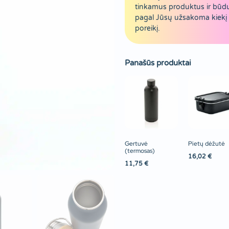
tinkamus produktus ir būd
pagal Jūsų užsakoma kiekį 
poreikį.
Panašūs produktai
Gertuvė
Pietų dėžutė
(termosas)
16,02
€
11,75
€