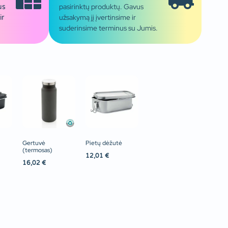
pasirinktų produktų. Gavus
us
užsakymą jį įvertinsime ir
ir
suderinsime terminus su Jumis.
Gertuvė
Pietų dėžutė
(termosas)
12,01
€
16,02
€