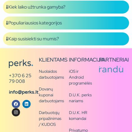
Kiek laiko užtrunka gamyba?
Populiariausios kategorijos
Kaip susisiekti su mumis?
KLIENTAMS
INFORMACIJA
PARTNERIAI
Nuolaidos
iOS ir
+370 6 25
darbuotojams
Android
79 008
programėlės
Dovanų
info@perks.lt
kuponai
D.U.K. perks
darbuotojams
nariams
Darbuotojų
D.U.K. HR
pripažinimas
komandai
/ KUDOS
Privatumo