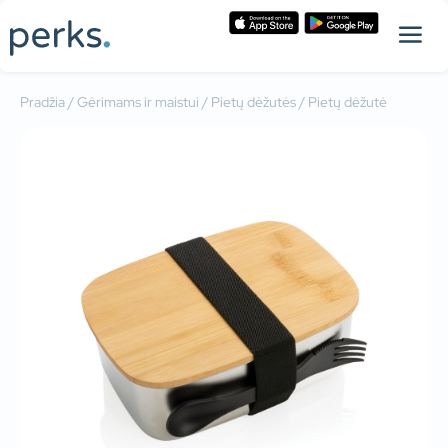
Pradžia
/
Gėrimams ir maistui
/
Pietų dėžutės
/ Pietų dėžutė