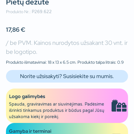
Pietų dėžutė
Produkto Nr.:
P269.622
17,86
€
/ be PVM. Kainos nurodytos užsakant 30 vnt. ir
be logotipo.
Produkto išmatavimai: 18 x 13 x 6.5 cm. Produkto talpa litrais: 0.9
Norite užsisakyti? Susisiekite su mumis.
Logo galimybės
Spauda, graviravimas ar siuvinėjimas. Padėsime
išrinkti tinkamus produktus ir būdus pagal Jūsų
užsakoma kiekį ir poreikį.
Gamyba ir terminai