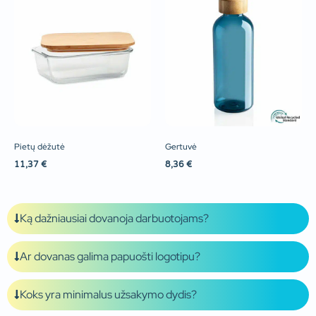
Pietų dėžutė
Gertuvė
11,37
€
8,36
€
Ką dažniausiai dovanoja darbuotojams?
Ar dovanas galima papuošti logotipu?
Koks yra minimalus užsakymo dydis?