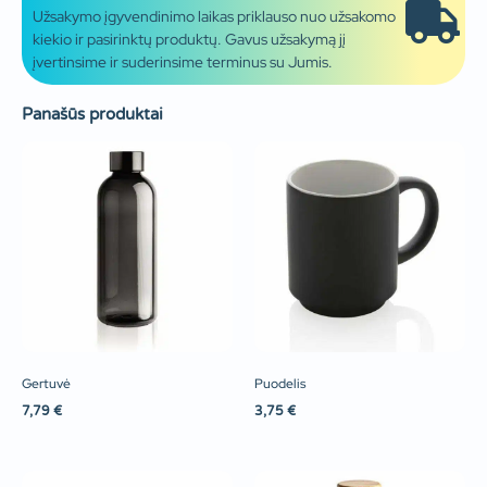
Užsakymo įgyvendinimo laikas priklauso nuo užsakomo
kiekio ir pasirinktų produktų. Gavus užsakymą jį
įvertinsime ir suderinsime terminus su Jumis.
Panašūs produktai
Gertuvė
Puodelis
7,79
€
3,75
€