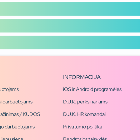
INFORMACIJA
uotojams
iOS ir Android programėlės
i darbuotojams
D.U.K. perks nariams
pažinimas / KUDOS
D.U.K. HR komandai
ogo darbuotojams
Privatumo politika
jienų siena
Bendrosios taisyklės