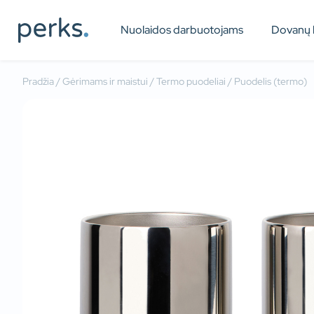
Nuolaidos darbuotojams
Dovanų 
Pradžia
/
Gėrimams ir maistui
/
Termo puodeliai
/ Puodelis (termo)