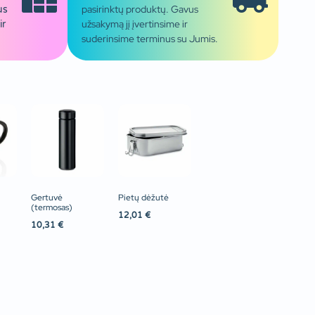
pasirinktų produktų. Gavus
us
užsakymą jį įvertinsime ir
ir
suderinsime terminus su Jumis.
Gertuvė
Pietų dėžutė
(termosas)
12,01
€
10,31
€