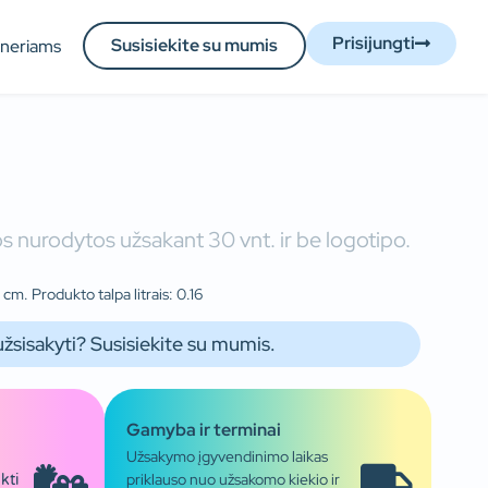
Prisijungti
Susisiekite su mumis
tneriams
s nurodytos užsakant 30 vnt. ir be logotipo.
cm. Produkto talpa litrais: 0.16
užsisakyti? Susisiekite su mumis.
Gamyba ir terminai
Užsakymo įgyvendinimo laikas
priklauso nuo užsakomo kiekio ir
kti