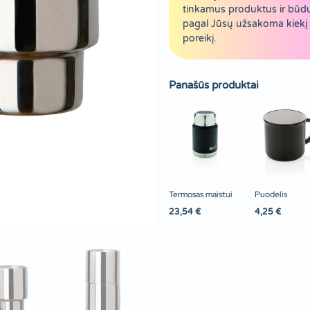
tinkamus produktus ir būd
pagal Jūsų užsakoma kiekį 
poreikį.
Panašūs produktai
Termosas maistui
Puodelis
23,54
€
4,25
€