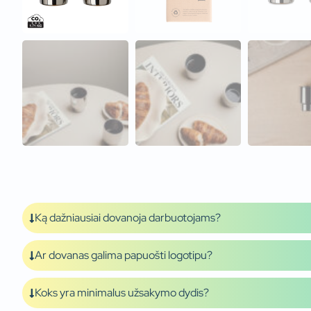
Ką dažniausiai dovanoja darbuotojams?
Ar dovanas galima papuošti logotipu?
Koks yra minimalus užsakymo dydis?