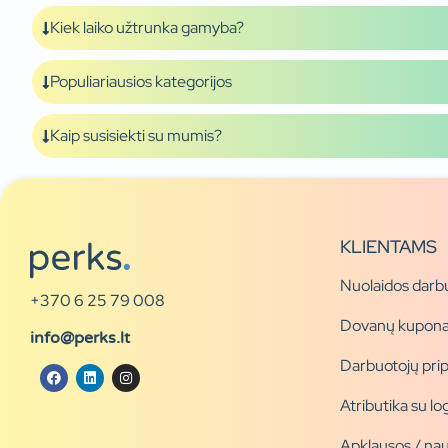
Kiek laiko užtrunka gamyba?
Populiariausios kategorijos
Kaip susisiekti su mumis?
KLIENTAMS
Nuolaidos darb
+370 6 25 79 008
Dovanų kupona
info@perks.lt
Darbuotojų pri
Atributika su l
Apklausos / nau