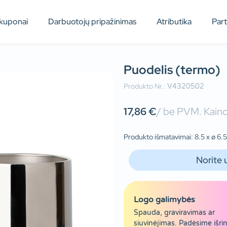
kuponai
Darbuotojų pripažinimas
Atributika
Par
Puodelis (termo)
Produkto Nr.:
V4320502
17,86
€
/ be PVM. Kaino
Produkto išmatavimai: 8.5 x ø 6.5 
Norite 
Logo galimybės
Spauda, graviravimas ar
siuvinėjimas. Padėsime išrin