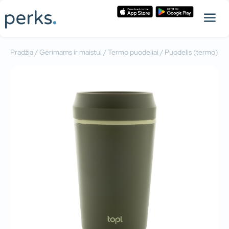
Pradžia
/
Gėrimams ir maistui
/
Termo puodeliai
/ Puodelis (termo)