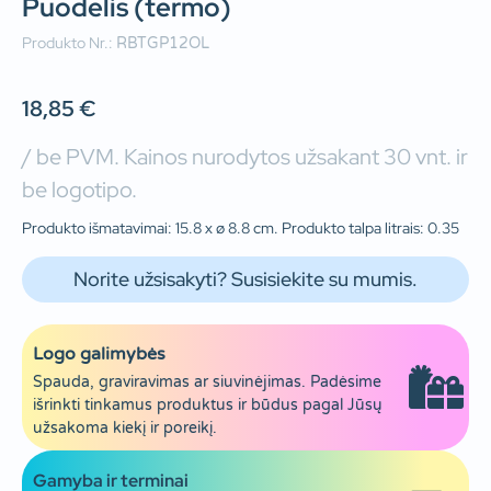
Puodelis (termo)
Produkto Nr.:
RBTGP12OL
18,85
€
/ be PVM. Kainos nurodytos užsakant 30 vnt. ir
be logotipo.
Produkto išmatavimai: 15.8 x ø 8.8 cm. Produkto talpa litrais: 0.35
Norite užsisakyti? Susisiekite su mumis.
Logo galimybės
Spauda, graviravimas ar siuvinėjimas. Padėsime
išrinkti tinkamus produktus ir būdus pagal Jūsų
užsakoma kiekį ir poreikį.
Gamyba ir terminai