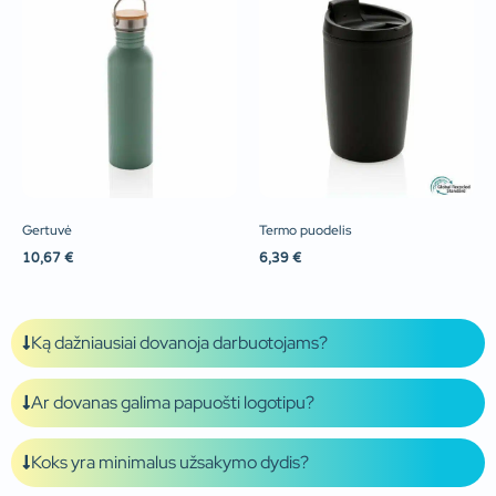
Gertuvė
Termo puodelis
10,67
€
6,39
€
Ką dažniausiai dovanoja darbuotojams?
Ar dovanas galima papuošti logotipu?
Koks yra minimalus užsakymo dydis?