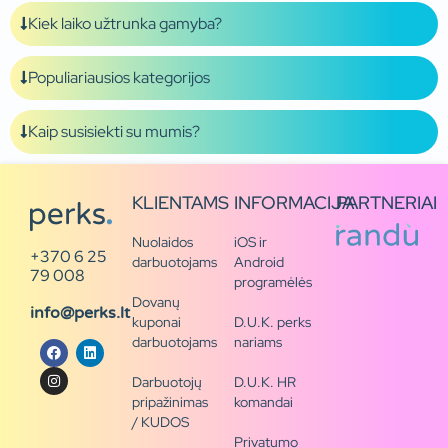
Kiek laiko užtrunka gamyba?
Populiariausios kategorijos
Kaip susisiekti su mumis?
KLIENTAMS
INFORMACIJA
PARTNERIAI
Nuolaidos
iOS ir
+370 6 25
darbuotojams
Android
79 008
programėlės
Dovanų
info@perks.lt
kuponai
D.U.K. perks
darbuotojams
nariams
Darbuotojų
D.U.K. HR
pripažinimas
komandai
/ KUDOS
Privatumo