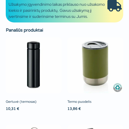
Užsakymo įgyvendinimo laikas priklauso nuo užsakomo
kiekio ir pasirinktų produktų. Gavus užsakymą jį
įvertinsime ir suderinsime terminus su Jumis.
Panašūs produktai
Gertuvė (termosas)
Termo puodelis
10,31
€
13,86
€