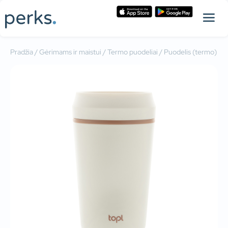
Pradžia
/
Gėrimams ir maistui
/
Termo puodeliai
/ Puodelis (termo)