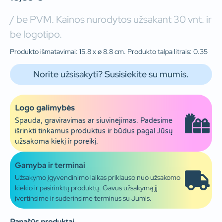
/ be PVM. Kainos nurodytos užsakant 30 vnt. ir
be logotipo.
Produkto išmatavimai: 15.8 x ø 8.8 cm. Produkto talpa litrais: 0.35
Norite užsisakyti? Susisiekite su mumis.
Logo galimybės
Spauda, graviravimas ar siuvinėjimas. Padėsime
išrinkti tinkamus produktus ir būdus pagal Jūsų
užsakoma kiekį ir poreikį.
Gamyba ir terminai
Užsakymo įgyvendinimo laikas priklauso nuo užsakomo
kiekio ir pasirinktų produktų. Gavus užsakymą jį
įvertinsime ir suderinsime terminus su Jumis.