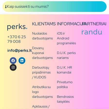
Kaip susisiekti su mumis?
KLIENTAMS
INFORMACIJA
PARTNERIAI
Nuolaidos
iOS ir
+370 6 25
darbuotojams
Android
79 008
programėlės
Dovanų
info@perks.lt
kuponai
D.U.K. perks
darbuotojams
nariams
Darbuotojų
D.U.K. HR
pripažinimas
komandai
/ KUDOS
Privatumo
Atributika su
politika
logo
darbuotojams
Bendrosios
taisyklės
Apklausos /