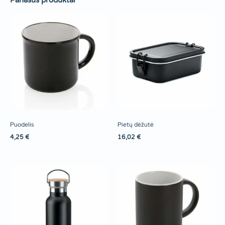
Panašūs produktai
Puodelis
Pietų dėžutė
4,25
€
16,02
€