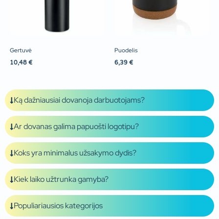
Gertuvė
Puodelis
10,48
€
6,39
€
Ką dažniausiai dovanoja darbuotojams?
Ar dovanas galima papuošti logotipu?
Koks yra minimalus užsakymo dydis?
Kiek laiko užtrunka gamyba?
Populiariausios kategorijos