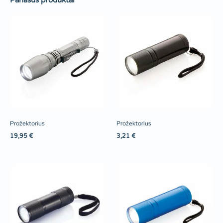
Panašūs produktai
Prožektorius
Prožektorius
19,95
€
3,21
€