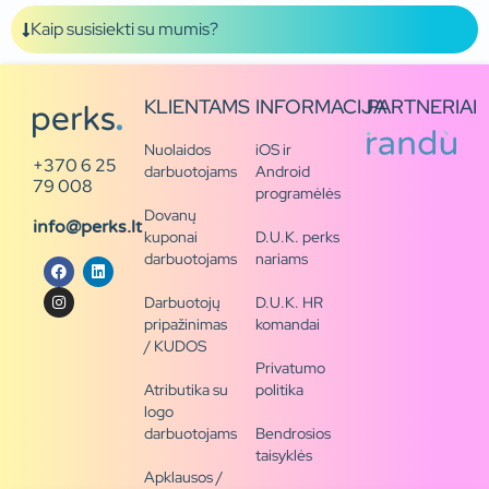
Kaip susisiekti su mumis?
KLIENTAMS
INFORMACIJA
PARTNERIAI
Nuolaidos
iOS ir
+370 6 25
darbuotojams
Android
79 008
programėlės
Dovanų
info@perks.lt
kuponai
D.U.K. perks
darbuotojams
nariams
Darbuotojų
D.U.K. HR
pripažinimas
komandai
/ KUDOS
Privatumo
Atributika su
politika
logo
darbuotojams
Bendrosios
taisyklės
Apklausos /