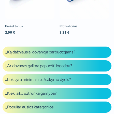
Prožektorius
Prožektorius
2,96
€
3,21
€
Ką dažniausiai dovanoja darbuotojams?
Ar dovanas galima papuošti logotipu?
Koks yra minimalus užsakymo dydis?
Kiek laiko užtrunka gamyba?
Populiariausios kategorijos