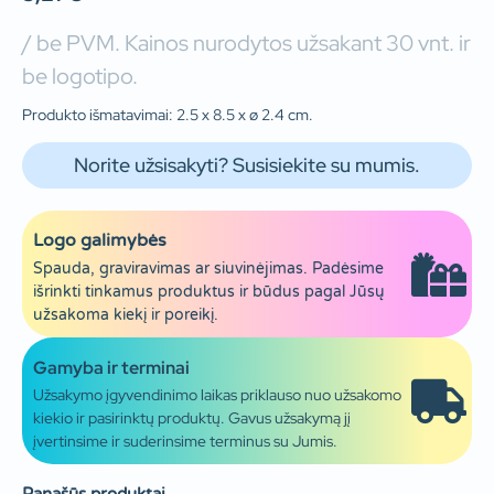
/ be PVM. Kainos nurodytos užsakant 30 vnt. ir
be logotipo.
Produkto išmatavimai: 2.5 x 8.5 x ø 2.4 cm.
Norite užsisakyti? Susisiekite su mumis.
Logo galimybės
Spauda, graviravimas ar siuvinėjimas. Padėsime
išrinkti tinkamus produktus ir būdus pagal Jūsų
užsakoma kiekį ir poreikį.
Gamyba ir terminai
Užsakymo įgyvendinimo laikas priklauso nuo užsakomo
kiekio ir pasirinktų produktų. Gavus užsakymą jį
įvertinsime ir suderinsime terminus su Jumis.