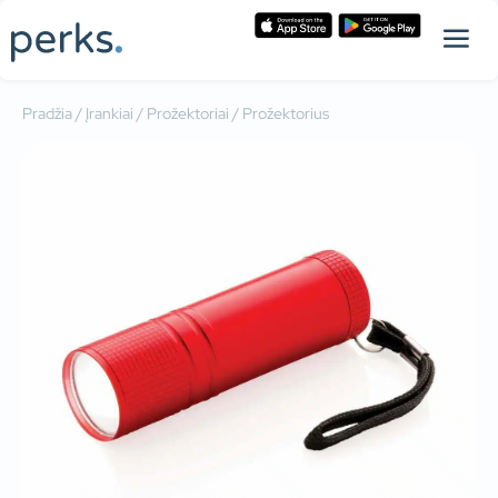
Pradžia
/
Įrankiai
/
Prožektoriai
/ Prožektorius