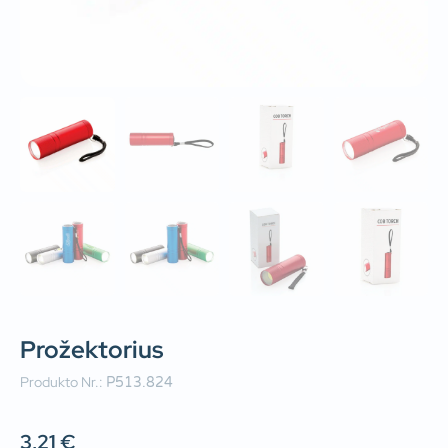
Prožektorius
Produkto Nr.:
P513.824
3,21
€