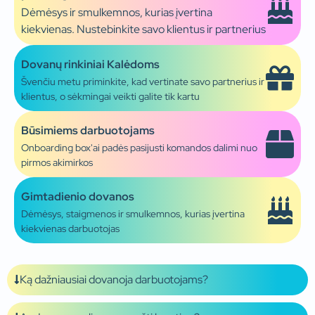
Dėmėsys ir smulkemnos, kurias įvertina
kiekvienas. Nustebinkite savo klientus ir partnerius
Dovanų rinkiniai Kalėdoms
Švenčiu metu priminkite, kad vertinate savo partnerius ir
klientus, o sėkmingai veikti galite tik kartu
Būsimiems darbuotojams
Onboarding box'ai padės pasijusti komandos dalimi nuo
pirmos akimirkos
Gimtadienio dovanos
Dėmėsys, staigmenos ir smulkemnos, kurias įvertina
kiekvienas darbuotojas
Ką dažniausiai dovanoja darbuotojams?