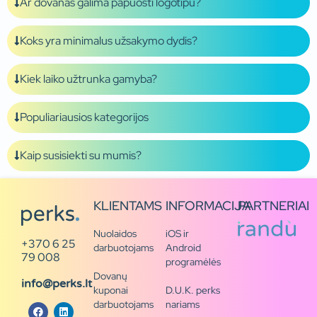
Ar dovanas galima papuošti logotipu?
Koks yra minimalus užsakymo dydis?
Kiek laiko užtrunka gamyba?
Populiariausios kategorijos
Kaip susisiekti su mumis?
KLIENTAMS
INFORMACIJA
PARTNERIAI
Nuolaidos
iOS ir
+370 6 25
darbuotojams
Android
79 008
programėlės
Dovanų
info@perks.lt
kuponai
D.U.K. perks
darbuotojams
nariams