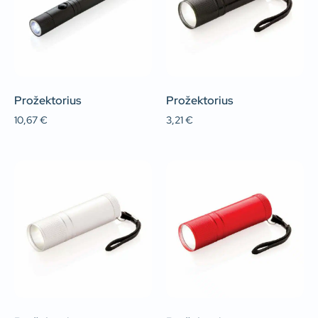
Prožektorius
Prožektorius
10,67
€
3,21
€