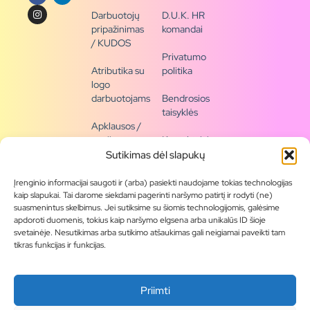
Darbuotojų
D.U.K. HR
pripažinimas
komandai
/ KUDOS
Privatumo
Atributika su
politika
logo
darbuotojams
Bendrosios
taisyklės
Apklausos /
naujienų
Kontaktai /
siena
rekvizitai
Sutikimas dėl slapukų
Tapkite
Įrenginio informacijai saugoti ir (arba) pasiekti naudojame tokias technologijas
partneriu
kaip slapukai. Tai darome siekdami pagerinti naršymo patirtį ir rodyti (ne)
suasmenintus skelbimus. Jei sutiksime su šiomis technologijomis, galėsime
apdoroti duomenis, tokius kaip naršymo elgsena arba unikalūs ID šioje
Visas
svetainėje. Nesutikimas arba sutikimo atšaukimas gali neigiamai paveikti tam
produktų
tikras funkcijas ir funkcijas.
asortimentas
Produktų
Priimti
katalogai