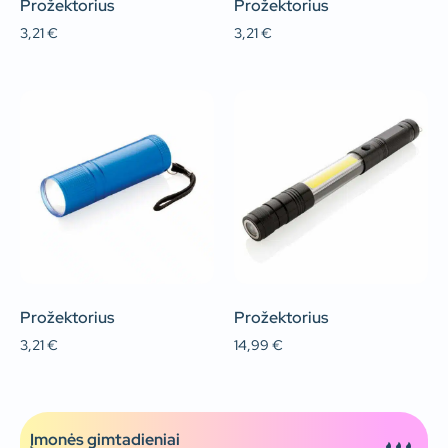
Prožektorius
Prožektorius
3,21
€
3,21
€
Prožektorius
Prožektorius
3,21
€
14,99
€
Įmonės gimtadieniai