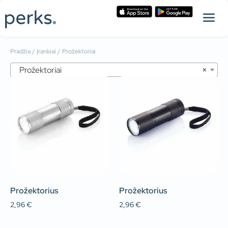
Pradžia
/
Įrankiai
/ Prožektoriai
Prožektoriai
×
Prožektorius
Prožektorius
2,96
€
2,96
€