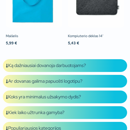
Maišelis
Kompiuterio dėklas 14′
5,99
€
5,43
€
Ką dažniausiai dovanoja darbuotojams?
Ar dovanas galima papuošti logotipu?
Koks yra minimalus užsakymo dydis?
Kiek laiko užtrunka gamyba?
Populiariausios kategorijos