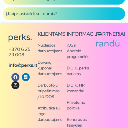
Kaip susisiekti su mumis?
KLIENTAMS
INFORMACIJA
PARTNERIAI
Nuolaidos
iOS ir
+370 6 25
darbuotojams
Android
79 008
programėlės
Dovanų
info@perks.lt
kuponai
D.U.K. perks
darbuotojams
nariams
Darbuotojų
D.U.K. HR
pripažinimas
komandai
/ KUDOS
Privatumo
Atributika su
politika
logo
darbuotojams
Bendrosios
taisyklės