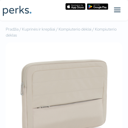
Pradžia
/
Kuprinės ir krepšiai
/
Kompiuterio dėklai
/ Kompiuterio
dėklas