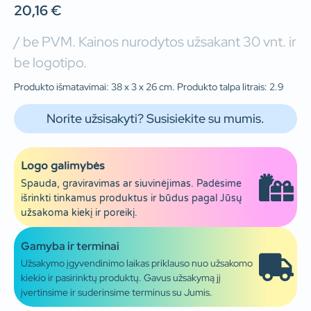
20,16
€
/ be PVM. Kainos nurodytos užsakant 30 vnt. ir
be logotipo.
Produkto išmatavimai: 38 x 3 x 26 cm. Produkto talpa litrais: 2.9
Norite užsisakyti? Susisiekite su mumis.
Logo galimybės
Spauda, graviravimas ar siuvinėjimas. Padėsime
išrinkti tinkamus produktus ir būdus pagal Jūsų
užsakoma kiekį ir poreikį.
Gamyba ir terminai
Užsakymo įgyvendinimo laikas priklauso nuo užsakomo
kiekio ir pasirinktų produktų. Gavus užsakymą jį
įvertinsime ir suderinsime terminus su Jumis.