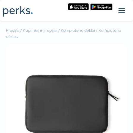
Pradžia
/
Kuprinės ir krepšiai
/
Kompiuterio dėklai
/ Kompiuterio
dėklas