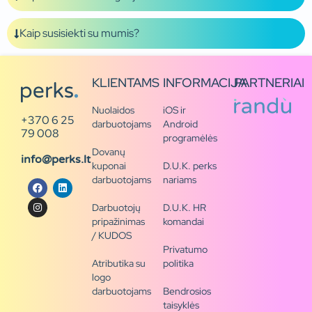
Kaip susisiekti su mumis?
KLIENTAMS
INFORMACIJA
PARTNERIAI
Nuolaidos
iOS ir
+370 6 25
darbuotojams
Android
79 008
programėlės
Dovanų
info@perks.lt
kuponai
D.U.K. perks
darbuotojams
nariams
Darbuotojų
D.U.K. HR
pripažinimas
komandai
/ KUDOS
Privatumo
Atributika su
politika
logo
darbuotojams
Bendrosios
taisyklės