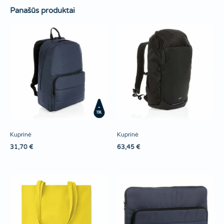
Panašūs produktai
Kuprinė
Kuprinė
31,70
€
63,45
€