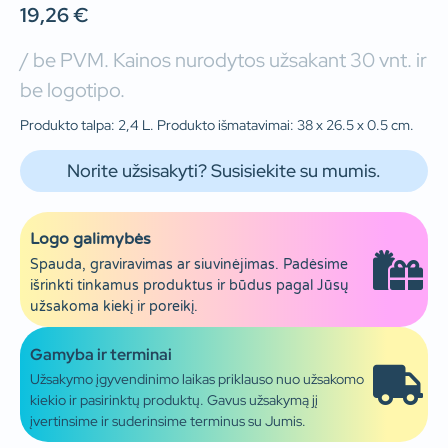
19,26
€
/ be PVM. Kainos nurodytos užsakant 30 vnt. ir
be logotipo.
Produkto talpa: 2,4 L. Produkto išmatavimai: 38 x 26.5 x 0.5 cm.
Norite užsisakyti? Susisiekite su mumis.
Logo galimybės
Spauda, graviravimas ar siuvinėjimas. Padėsime
išrinkti tinkamus produktus ir būdus pagal Jūsų
užsakoma kiekį ir poreikį.
Gamyba ir terminai
Užsakymo įgyvendinimo laikas priklauso nuo užsakomo
kiekio ir pasirinktų produktų. Gavus užsakymą jį
įvertinsime ir suderinsime terminus su Jumis.