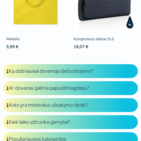
Maišelis
Kompiuterio dėklas 15.6
5,99
€
16,07
€
Ką dažniausiai dovanoja darbuotojams?
Ar dovanas galima papuošti logotipu?
Koks yra minimalus užsakymo dydis?
Kiek laiko užtrunka gamyba?
Populiariausios kategorijos