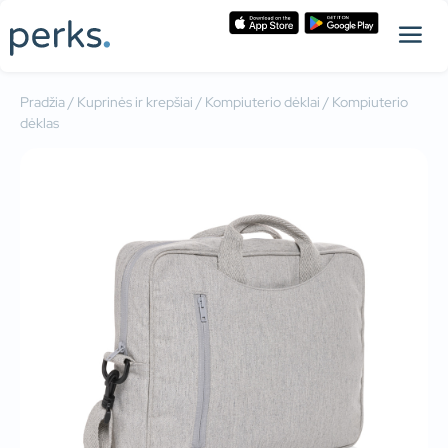
Pradžia
/
Kuprinės ir krepšiai
/
Kompiuterio dėklai
/ Kompiuterio
dėklas