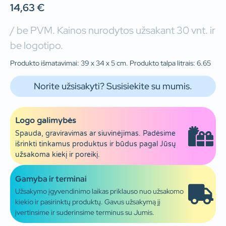
14,63
€
/ be PVM. Kainos nurodytos užsakant 30 vnt. ir
be logotipo.
Produkto išmatavimai: 39 x 34 x 5 cm. Produkto talpa litrais: 6.65
Norite užsisakyti? Susisiekite su mumis.
Logo galimybės
Spauda, graviravimas ar siuvinėjimas. Padėsime
išrinkti tinkamus produktus ir būdus pagal Jūsų
užsakoma kiekį ir poreikį.
Gamyba ir terminai
Užsakymo įgyvendinimo laikas priklauso nuo užsakomo
kiekio ir pasirinktų produktų. Gavus užsakymą jį
įvertinsime ir suderinsime terminus su Jumis.