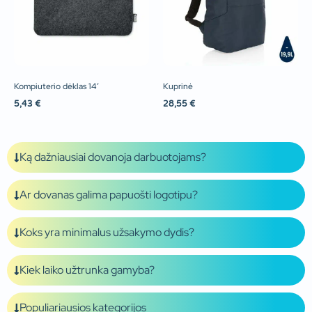
Kompiuterio dėklas 14′
Kuprinė
5,43
€
28,55
€
Ką dažniausiai dovanoja darbuotojams?
Ar dovanas galima papuošti logotipu?
Koks yra minimalus užsakymo dydis?
Kiek laiko užtrunka gamyba?
Populiariausios kategorijos