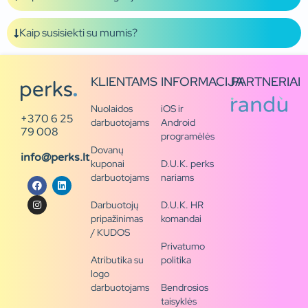
Kaip susisiekti su mumis?
KLIENTAMS
INFORMACIJA
PARTNERIAI
Nuolaidos
iOS ir
+370 6 25
darbuotojams
Android
79 008
programėlės
Dovanų
info@perks.lt
kuponai
D.U.K. perks
darbuotojams
nariams
Darbuotojų
D.U.K. HR
pripažinimas
komandai
/ KUDOS
Privatumo
Atributika su
politika
logo
darbuotojams
Bendrosios
taisyklės