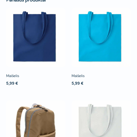
Panašūs produktai
Maišelis
Maišelis
5,99
€
5,99
€