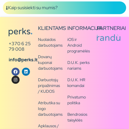
Kaip susisiekti su mumis?
KLIENTAMS
INFORMACIJA
PARTNERIAI
Nuolaidos
iOS ir
+370 6 25
darbuotojams
Android
79 008
programėlės
Dovanų
info@perks.lt
kuponai
D.U.K. perks
darbuotojams
nariams
Darbuotojų
D.U.K. HR
pripažinimas
komandai
/ KUDOS
Privatumo
Atributika su
politika
logo
darbuotojams
Bendrosios
taisyklės
Apklausos /