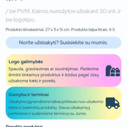
/ be PVM. Kainos nurodytos užsakant 30 vnt. ir
be logotipo.
Produkto išmatavimai: 27 x 11 x 15 cm. Produkto talpa litrais: 4.5
Norite užsisakyti? Susisiekite su mumis.
Logo galimybės
Spauda, graviravimas ar siuvinėjimas. Padėsime
išrinkti tinkamus produktus ir būdus pagal Jūsų
užsakoma kiekį ir poreikį.
Gamyba ir terminai
Užsakymo įgyvendinimo laikas priklauso nuo užsakomo
kiekio ir pasirinktų produktų. Gavus užsakymą jį
įvertinsime ir suderinsime terminus su Jumis.