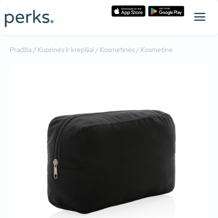
Pradžia
/
Kuprinės ir krepšiai
/
Kosmetinės
/ Kosmetinė