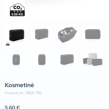
Kosmetinė
Produkto Nr.:
P820.781
5,60
€