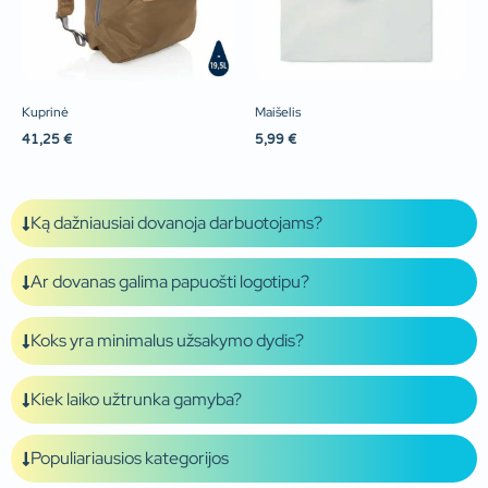
Kuprinė
Maišelis
41,25
€
5,99
€
Ką dažniausiai dovanoja darbuotojams?
Ar dovanas galima papuošti logotipu?
Koks yra minimalus užsakymo dydis?
Kiek laiko užtrunka gamyba?
Populiariausios kategorijos