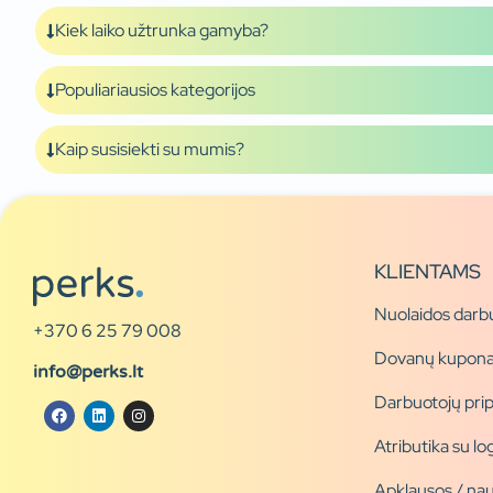
Kiek laiko užtrunka gamyba?
Populiariausios kategorijos
Kaip susisiekti su mumis?
KLIENTAMS
Nuolaidos darb
+370 6 25 79 008
Dovanų kupona
info@perks.lt
Darbuotojų pri
Atributika su l
Apklausos / nau