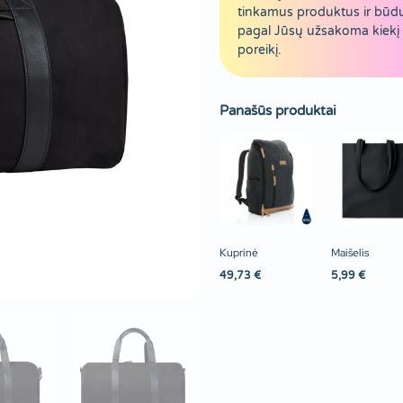
tinkamus produktus ir būd
pagal Jūsų užsakoma kiekį 
poreikį.
Panašūs produktai
Kuprinė
Maišelis
49,73
€
5,99
€