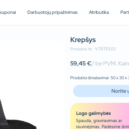
kuponai
Darbuotojų pripažinimas
Atributika
Par
Krepšys
Produkto Nr.:
V7070101
59,45
€
/ be PVM. Kain
Produkto išmatavimai: 50 x 30 x
Norite 
Logo galimybės
Spauda, graviravimas ar
siuvinėjimas. Padėsime išrin