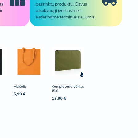
pasirinktų produktų. Gavus
us
užsakymą jį įvertinsime ir
ir
suderinsime terminus su Jumis.
Maišelis
Kompiuterio dėklas
15.6
5,99
€
13,86
€