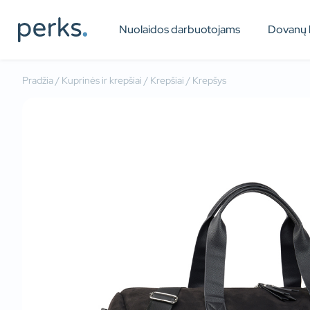
Nuolaidos darbuotojams
Dovanų 
Pradžia
/
Kuprinės ir krepšiai
/
Krepšiai
/ Krepšys