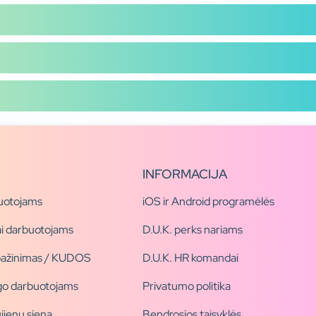
INFORMACIJA
uotojams
iOS ir Android programėlės
i darbuotojams
D.U.K. perks nariams
pažinimas / KUDOS
D.U.K. HR komandai
ogo darbuotojams
Privatumo politika
jienų siena
Bendrosios taisyklės