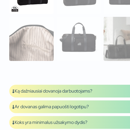
Ką dažniausiai dovanoja darbuotojams?
Ar dovanas galima papuošti logotipu?
Koks yra minimalus užsakymo dydis?